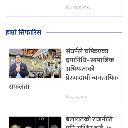
अगस्ट ४, २०२६
हाम्रो सिफारिस
संघर्षले चम्किएका
दयानिधि- सामाजिक
अभियन्ताको
प्रेरणादायी व्यवसायिक
सफलता
जुन २८, २०२६
बेलायतको राजनीति