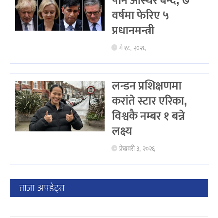
पनि अस्थिर बन्दै, ७
वर्षमा फेरिए ५
प्रधानमन्त्री
मे १८, २०२६
लन्डन प्रशिक्षणमा
करांते स्टार एरिका,
विश्वकै नम्बर १ बन्ने
लक्ष्य
फ्रेब्रवरी ३, २०२६
ताजा अपडेट्स