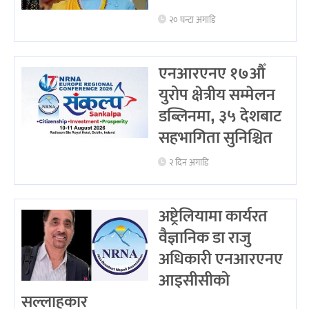
२० घन्टा अगाडि
एनआरएनए १७औँ
युरोप क्षेत्रीय सम्मेलन
डब्लिनमा, ३५ देशबाट
सहभागिता सुनिश्चित
२ दिन अगाडि
अष्ट्रेलियामा कार्यरत
वैज्ञानिक डा राजु
अधिकारी एनआरएनए
आइसीसीको
सल्लाहकार