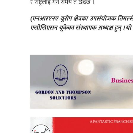
र राष्ट्रलाई गर्ने समय त छंदैछ ।
(एनआरएनए युरोप क्षेत्रका उपसंयोजक तिमल्स
एसोसिएसन यूकेका संस्थापक अध्यक्ष हुन् । 