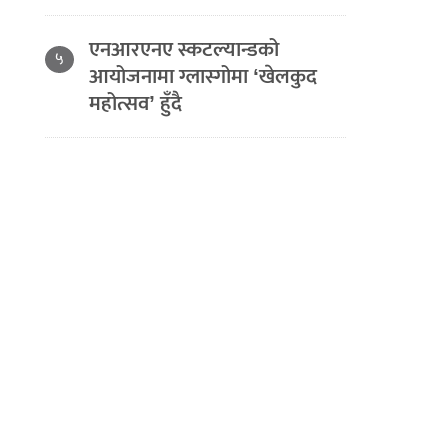
एनआरएनए स्कटल्यान्डको
५
आयोजनामा ग्लास्गोमा ‘खेलकुद
महोत्सव’ हुँदै