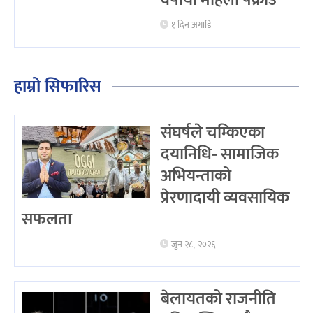
वर्षीया महिला पक्राउ
१ दिन अगाडि
हाम्रो सिफारिस
संघर्षले चम्किएका
दयानिधि- सामाजिक
अभियन्ताको
प्रेरणादायी व्यवसायिक
सफलता
जुन २८, २०२६
बेलायतको राजनीति