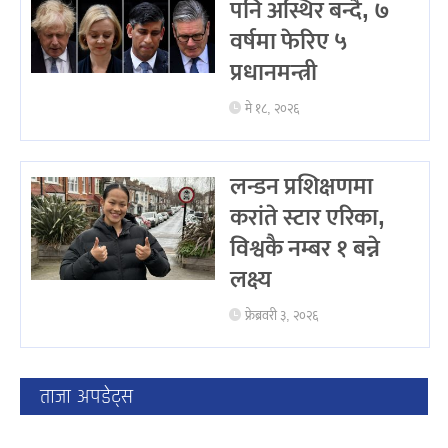
पनि अस्थिर बन्दै, ७
वर्षमा फेरिए ५
प्रधानमन्त्री
मे १८, २०२६
लन्डन प्रशिक्षणमा
करांते स्टार एरिका,
विश्वकै नम्बर १ बन्ने
लक्ष्य
फ्रेब्रवरी ३, २०२६
ताजा अपडेट्स