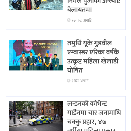
निर्मल पुर्जाको अन्त्येष्टि
बेलायतमा
१७ घन्टा अगाडि
तमुधिं यूके गुडवील
एम्बास्डर एरिका वर्षकै
उत्कृष्ट महिला खेलाडी
घोषित
१ दिन अगाडि
लन्डनको कोभेन्ट
गार्डेनमा चार जनामाथि
चक्कु प्रहार, ४७