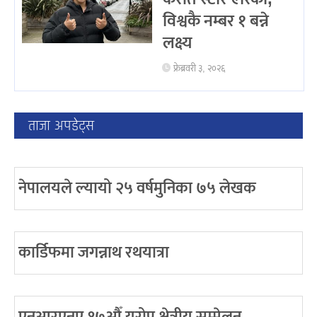
विश्वकै नम्बर १ बन्ने
लक्ष्य
फ्रेब्रवरी ३, २०२६
ताजा अपडेट्स
नेपालयले ल्यायो २५ वर्षमुनिका ७५ लेखक
कार्डिफमा जगन्नाथ रथयात्रा
एनआरएनए १७औँ युरोप क्षेत्रीय सम्मेलन