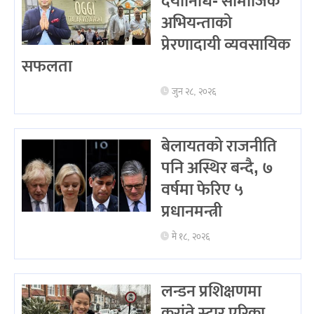
दयानिधि- सामाजिक
अभियन्ताको
प्रेरणादायी व्यवसायिक
सफलता
जुन २८, २०२६
बेलायतको राजनीति
पनि अस्थिर बन्दै, ७
वर्षमा फेरिए ५
प्रधानमन्त्री
मे १८, २०२६
लन्डन प्रशिक्षणमा
करांते स्टार एरिका,