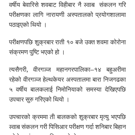
स्वाब
वर्षीय
बेवारिसे
शवबाट
विहीबार
नै
संकलन
गरि
परीक्षणका
लागि
नारायणी
अस्पतालको
प्रयोगशालामा
पठाइएको
थियो
।
परीक्षणपछि
शुक्रबार
राती
१०
बजे
उक्त
शवमा
कोरोना
संक्रमण
पुष्टि
भएको
हो
।
–
त्यसैगरी, वीरगञ्ज
महानगर
पालिका
१४
बहुअरीमा
रहेको
वीरगञ्ज
हेल्थकेयर
अस्पतालमा
बारा
निजगढका
५
वर्षीय
बालकलाई
निमोनियाको
समस्या
देखिएपछि
उपचार
सुरु
गरिएको
थियो
।
ती
उपचारको क्रममा
बालकको
शुक्रबार
मृत्यु
भएपछि
स्वाब
संकलन
गरी
पिसिआर
परीक्षण
गर्दा
शनिबार
बिहान