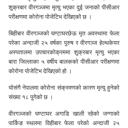
शुक्रबार
वीरगञ्जमा
मृत्यु
भएका
दुई
जनाको
पीसीआर
परीक्षणमा
कोरोना
पोजेटिभ
देखिएको
छ
।
बिहीबार
वीरगञ्जको
घण्टाघरछेऊ
मृत
अवस्थामा
फेला
परेका
अन्दाजी
२५
वर्षका
पुरुष
र
वीरगञ्ज
हेल्थकेयर
अस्पतालमा
उपचारकोक्रममा
शुक्रबार
मृत्यु
भएका
बारा
जिल्लाका
५
वर्षीय
बालकको
पीसीआर
परीक्षणमा
कोरोना
पोजेटिभ
देखिएको
हो
।
यो
संगै
नेपालमा
कोरोना
संक्रमणको
कारण
मृत्यु
हुनेको
संख्या
१८
पुगेको
छ
।
वीरगञ्जको
घण्टाघर
अगाडि
खाली
रहेको
जग्गाको
पार्किङ
स्थलमा
विहीबार
फेला
परेको
अन्दाजी
२५