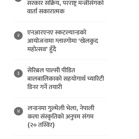
सरकार सक्रिय, परराष्ट्र मन्त्रीसँगको
वार्ता सकारात्मक
एनआरएनए स्कटल्यान्डको
२
आयोजनामा ग्लास्गोमा ‘खेलकुद
महोत्सव’ हुँदै
सेरिब्रल पाल्सी पीडित
३
बालबालिकाको सहयोगार्थ च्यारिटी
डिनर गर्ने तयारी
लन्डनमा गुल्मेली भेला, नेपाली
४
कला संस्कृतिको अनुपम संगम
(२० तस्विर)