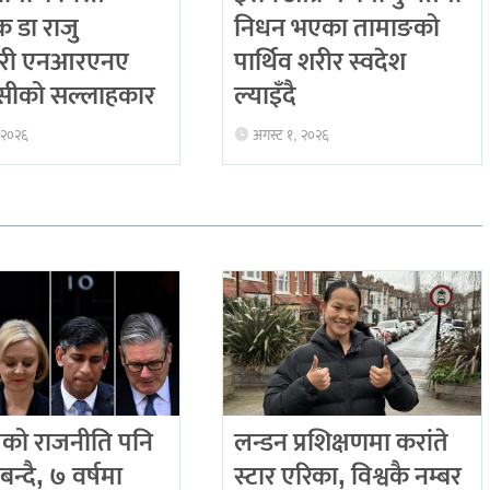
िक डा राजु
निधन भएका तामाङको
री एनआरएनए
पार्थिव शरीर स्वदेश
ीको सल्लाहकार
ल्याइँदै
 २०२६
अगस्ट १, २०२६
को राजनीति पनि
लन्डन प्रशिक्षणमा करांते
बन्दै, ७ वर्षमा
स्टार एरिका, विश्वकै नम्बर