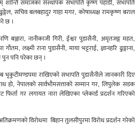
 एवम् शान्ति समाजका संस्थापक सभापति कृष्ण पहाडी, सभापति
ढुङ्गेल, सचिव बलबहादुर गाहा मगर, कोषाध्यक्ष रामकृष्ण बराल
को छ ।
्रमणि बञ्जारा, नानीकाजी गिरी, ईश्वर पुडासैनी, अमृतजङ्ग महत,
 गौतम, लक्ष्मी राना पुडासैनी, माया भट्टराई, ज्ञानहरि ढुङ्गाना,
न पुन पनि परेका छन् ।
लब भृकुटीमण्डपमा राखिएको सभापति पुडासैनीले जानकारी दिए
राध हो, नेपालको सार्वभौमसत्ताको सम्मान गर, लिपुलेक सडक
 फिर्ता गर लगायत नारा लेखिएका प्लेकार्ड प्रदर्शन गरिएको
िक्रमणको विरोधमा बिहान तुलसीपुरमा विरोध प्रदर्शन गरेको