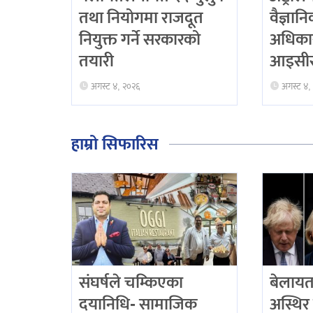
तथा नियोगमा राजदूत
वैज्ञान
नियुक्त गर्ने सरकारको
अधिका
तयारी
आइसीस
अगस्ट ४, २०२६
अगस्ट ४,
हाम्रो सिफारिस
संघर्षले चम्किएका
बेलायत
दयानिधि- सामाजिक
अस्थिर 