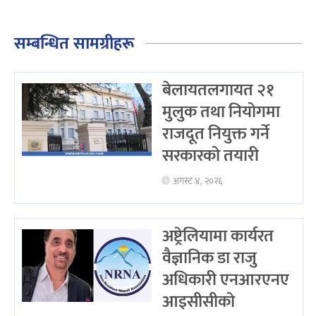
सम्बन्धित सामग्रीहरू
बेलायतलगायत २१
मुलुक तथा नियोगमा
राजदूत नियुक्त गर्ने
सरकारको तयारी
अगस्ट ४, २०२६
अष्ट्रेलियामा कार्यरत
वैज्ञानिक डा राजु
अधिकारी एनआरएनए
आइसीसीको