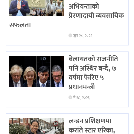
अभियन्ताको
प्रेरणादायी व्यवसायिक
सफलता
जुन २८, २०२६
बेलायतको राजनीति
पनि अस्थिर बन्दै, ७
वर्षमा फेरिए ५
प्रधानमन्त्री
मे १८, २०२६
लन्डन प्रशिक्षणमा
करांते स्टार एरिका,