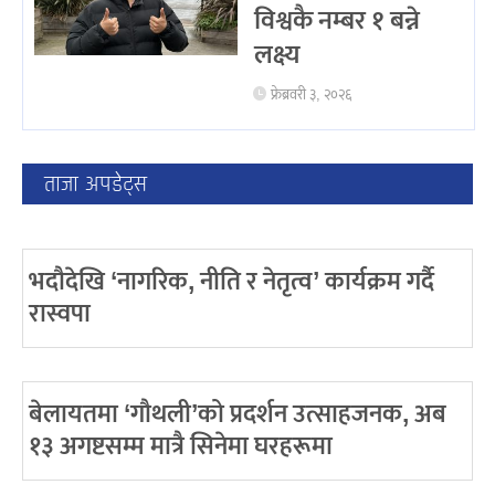
विश्वकै नम्बर १ बन्ने
लक्ष्य
फ्रेब्रवरी ३, २०२६
ताजा अपडेट्स
भदौदेखि ‘नागरिक, नीति र नेतृत्व’ कार्यक्रम गर्दै
रास्वपा
बेलायतमा ‘गौथली’को प्रदर्शन उत्साहजनक, अब
१३ अगष्टसम्म मात्रै सिनेमा घरहरूमा