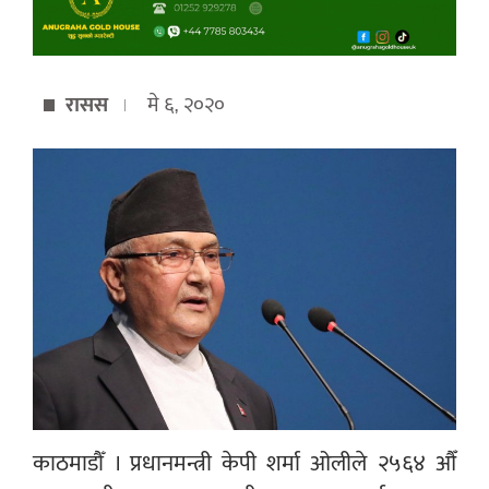
रासस
मे ६, २०२०
काठमाडौँ । प्रधानमन्त्री केपी शर्मा ओलीले २५६४ औँ