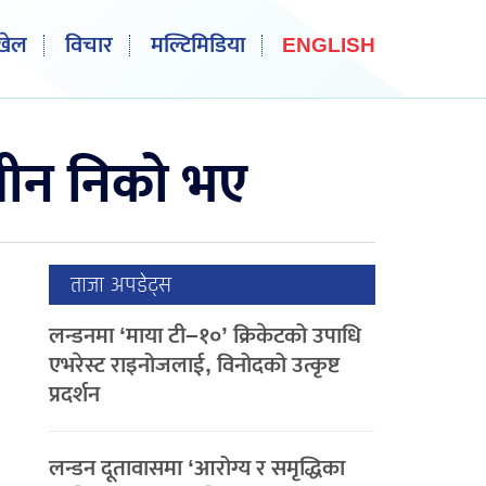
खेल
विचार
मल्टिमिडिया
ENGLISH
तीन निको भए
ताजा अपडेट्स
लन्डनमा ‘माया टी–१०’ क्रिकेटको उपाधि
एभरेस्ट राइनोजलाई, विनोदको उत्कृष्ट
प्रदर्शन
लन्डन दूतावासमा ‘आरोग्य र समृद्धिका