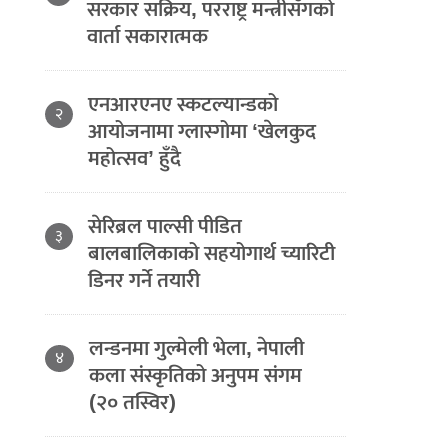
सरकार सक्रिय, परराष्ट्र मन्त्रीसँगको
वार्ता सकारात्मक
एनआरएनए स्कटल्यान्डको
२
आयोजनामा ग्लास्गोमा ‘खेलकुद
महोत्सव’ हुँदै
सेरिब्रल पाल्सी पीडित
३
बालबालिकाको सहयोगार्थ च्यारिटी
डिनर गर्ने तयारी
लन्डनमा गुल्मेली भेला, नेपाली
४
कला संस्कृतिको अनुपम संगम
(२० तस्विर)