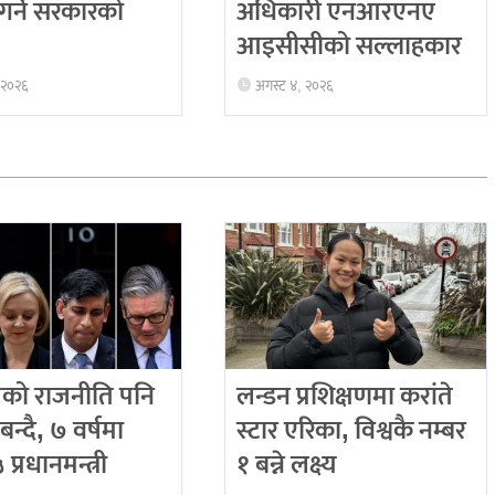
 गर्ने सरकारको
अधिकारी एनआरएनए
आइसीसीको सल्लाहकार
 २०२६
अगस्ट ४, २०२६
को राजनीति पनि
लन्डन प्रशिक्षणमा करांते
बन्दै, ७ वर्षमा
स्टार एरिका, विश्वकै नम्बर
प्रधानमन्त्री
१ बन्ने लक्ष्य