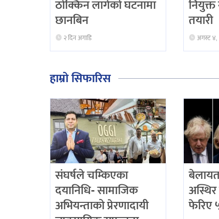
ठोक्किन लागेको घटनामा
नियुक्त
छानबिन
तयारी
२ दिन अगाडि
अगस्ट ४,
हाम्रो सिफारिस
संघर्षले चम्किएका
बेलायत
दयानिधि- सामाजिक
अस्थिर 
अभियन्ताको प्रेरणादायी
फेरिए ५ 