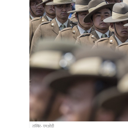
तस्बिर- एमओडी