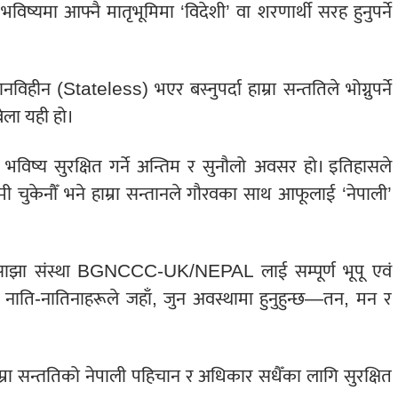
िष्यमा आफ्नै मातृभूमिमा ‘विदेशी’ वा शरणार्थी सरह हुनुपर्ने
िहीन (Stateless) भएर बस्नुपर्दा हाम्रा सन्ततिले भोग्नुपर्ने
बेला यही हो।
ो भविष्य सुरक्षित गर्ने अन्तिम र सुनौलो अवसर हो। इतिहासले
मी चुकेनौँ भने हाम्रा सन्तानले गौरवका साथ आफूलाई ‘नेपाली’
त्र साझा संस्था BGNCCC-UK/NEPAL लाई सम्पूर्ण भूपू एवं
था नाति-नातिनाहरूले जहाँ, जुन अवस्थामा हुनुहुन्छ—तन, मन र
म्रा सन्ततिको नेपाली पहिचान र अधिकार सधैँका लागि सुरक्षित