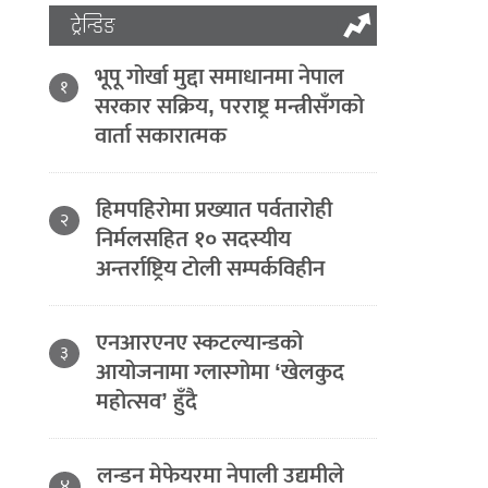
ट्रेन्डिङ
भूपू गोर्खा मुद्दा समाधानमा नेपाल
१
सरकार सक्रिय, परराष्ट्र मन्त्रीसँगको
वार्ता सकारात्मक
हिमपहिरोमा प्रख्यात पर्वतारोही
२
निर्मलसहित १० सदस्यीय
अन्तर्राष्ट्रिय टोली सम्पर्कविहीन
एनआरएनए स्कटल्यान्डको
३
आयोजनामा ग्लास्गोमा ‘खेलकुद
महोत्सव’ हुँदै
लन्डन मेफेयरमा नेपाली उद्यमीले
४