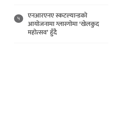
एनआरएनए स्कटल्यान्डको
५
आयोजनामा ग्लास्गोमा ‘खेलकुद
महोत्सव’ हुँदै