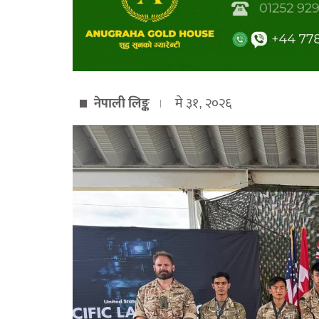
नेपाली लिङ्क
मे ३१, २०२६