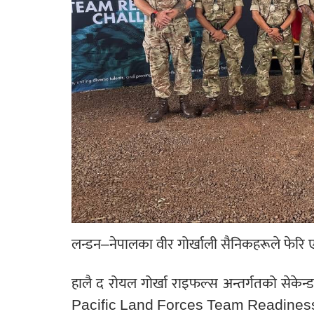
लन्डन–नेपालका वीर गोर्खाली सैनिकहरूले फेरि ए
हालै द रोयल गोर्खा राइफल्स अन्तर्गतको सेकेन्
Pacific Land Forces Team Readiness Ch