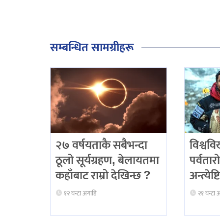
सम्बन्धित सामग्रीहरू
२७ वर्षयताकै सबैभन्दा
विश्ववि
ठूलो सूर्यग्रहण, बेलायतमा
पर्वतारो
कहाँबाट राम्रो देखिन्छ ?
अन्त्येष
१२ घन्टा अगाडि
२१ घन्टा 