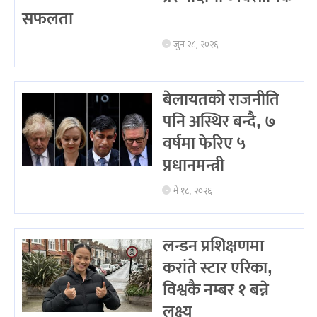
सफलता
जुन २८, २०२६
बेलायतको राजनीति
पनि अस्थिर बन्दै, ७
वर्षमा फेरिए ५
प्रधानमन्त्री
मे १८, २०२६
लन्डन प्रशिक्षणमा
करांते स्टार एरिका,
विश्वकै नम्बर १ बन्ने
लक्ष्य