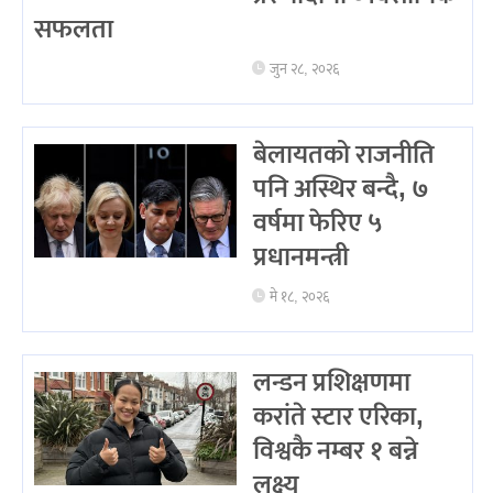
सफलता
जुन २८, २०२६
बेलायतको राजनीति
पनि अस्थिर बन्दै, ७
वर्षमा फेरिए ५
प्रधानमन्त्री
मे १८, २०२६
लन्डन प्रशिक्षणमा
करांते स्टार एरिका,
विश्वकै नम्बर १ बन्ने
लक्ष्य