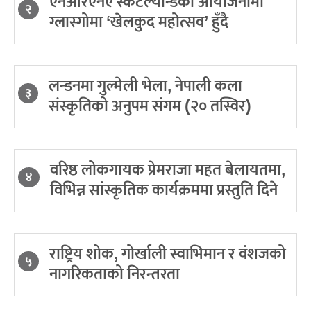
एनआरएनए स्कटल्यान्डको आयोजनामा
२
ग्लास्गोमा ‘खेलकुद महोत्सव’ हुँदै
लन्डनमा गुल्मेली भेला, नेपाली कला
३
संस्कृतिको अनुपम संगम (२० तस्विर)
वरिष्ठ लोकगायक प्रेमराजा महत बेलायतमा,
४
विभिन्न सांस्कृतिक कार्यक्रममा प्रस्तुति दिने
राष्ट्रिय शोक, गोर्खाली स्वाभिमान र वंशजको
५
नागरिकताको निरन्तरता