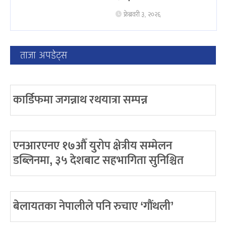
फ्रेब्रवरी ३, २०२६
ताजा अपडेट्स
कार्डिफमा जगन्नाथ रथयात्रा सम्पन्न
एनआरएनए १७औँ युरोप क्षेत्रीय सम्मेलन
डब्लिनमा, ३५ देशबाट सहभागिता सुनिश्चित
बेलायतका नेपालीले पनि रुचाए ‘गौंथली’