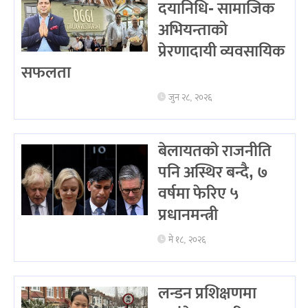
दयानिधि- सामाजिक
अभियन्ताको
प्रेरणादायी व्यवसायिक
सफलता
जुन २८, २०२६
बेलायतको राजनीति
पनि अस्थिर बन्दै, ७
वर्षमा फेरिए ५
प्रधानमन्त्री
मे १८, २०२६
लन्डन प्रशिक्षणमा