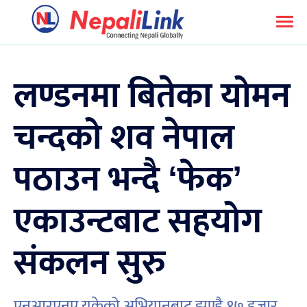
लण्डनमा बितेका योमन
चन्दको शव नेपाल
पठाउन भन्दै ‘फेक’
एकाउन्टबाट सहयोग
संकलन सुरु
एनआरएनए यूकेको अभियानबाट झण्डै १७ हजार