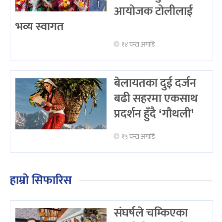
आयोजक टोलीलाई
भव्य स्वागत
१४ घन्टा अगाडि
बेलायतका दुई दर्जन
बढी सहरमा एकसाथ
प्रदर्शन हुँदै ‘गौथली’
१५ घन्टा अगाडि
हाम्रो सिफारिस
संघर्षले चम्किएका