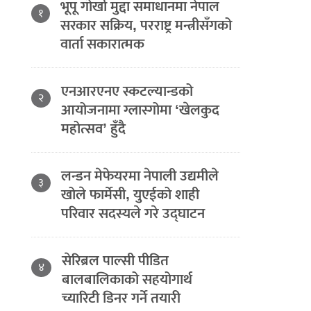
भूपू गोर्खा मुद्दा समाधानमा नेपाल
१
सरकार सक्रिय, परराष्ट्र मन्त्रीसँगको
वार्ता सकारात्मक
एनआरएनए स्कटल्यान्डको
२
आयोजनामा ग्लास्गोमा ‘खेलकुद
महोत्सव’ हुँदै
लन्डन मेफेयरमा नेपाली उद्यमीले
३
खोले फार्मेसी, युएईको शाही
परिवार सदस्यले गरे उद्घाटन
सेरिब्रल पाल्सी पीडित
४
बालबालिकाको सहयोगार्थ
च्यारिटी डिनर गर्ने तयारी