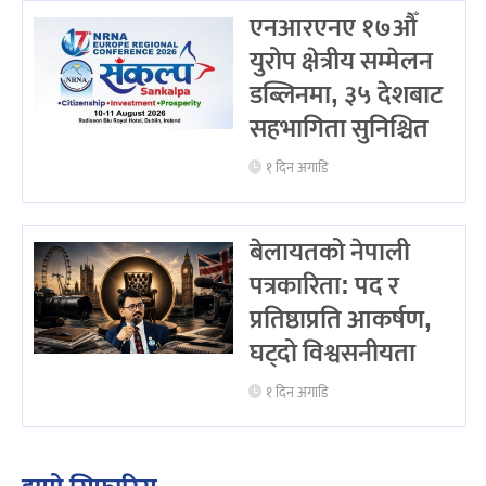
एनआरएनए १७औँ
युरोप क्षेत्रीय सम्मेलन
डब्लिनमा, ३५ देशबाट
सहभागिता सुनिश्चित
१ दिन अगाडि
बेलायतको नेपाली
पत्रकारिता: पद र
प्रतिष्ठाप्रति आकर्षण,
घट्दो विश्वसनीयता
१ दिन अगाडि