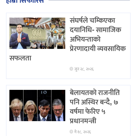
हाम्रो सिफारिस
संघर्षले चम्किएका
दयानिधि- सामाजिक
अभियन्ताको
प्रेरणादायी व्यवसायिक
सफलता
जुन २८, २०२६
बेलायतको राजनीति
पनि अस्थिर बन्दै, ७
वर्षमा फेरिए ५
प्रधानमन्त्री
मे १८, २०२६