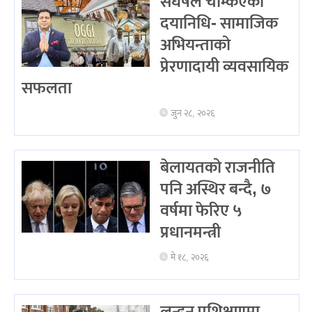
संघर्षले चम्किएका
दयानिधि- सामाजिक
अभियन्ताको
प्रेरणादायी व्यवसायिक
सफलता
जुन २८, २०२६
बेलायतको राजनीति
पनि अस्थिर बन्दै, ७
वर्षमा फेरिए ५
प्रधानमन्त्री
मे १८, २०२६