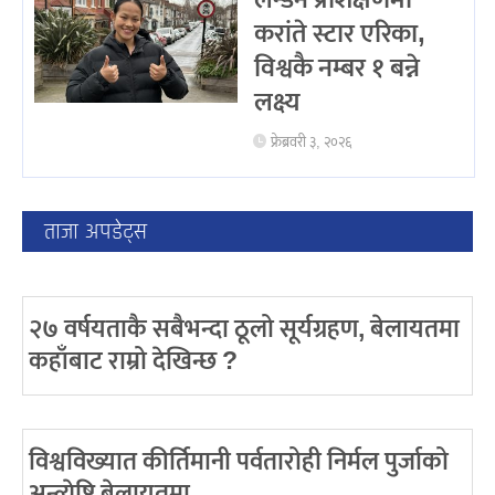
लन्डन प्रशिक्षणमा
करांते स्टार एरिका,
विश्वकै नम्बर १ बन्ने
लक्ष्य
फ्रेब्रवरी ३, २०२६
ताजा अपडेट्स
२७ वर्षयताकै सबैभन्दा ठूलो सूर्यग्रहण, बेलायतमा
कहाँबाट राम्रो देखिन्छ ?
विश्वविख्यात कीर्तिमानी पर्वतारोही निर्मल पुर्जाको
अन्त्येष्टि बेलायतमा