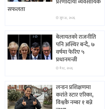
प्रेरणादायी व्यवसायिक
सफलता
जुन २८, २०२६
बेलायतको राजनीति
पनि अस्थिर बन्दै, ७
वर्षमा फेरिए ५
प्रधानमन्त्री
मे १८, २०२६
लन्डन प्रशिक्षणमा
करांते स्टार एरिका,
विश्वकै नम्बर १ बन्ने