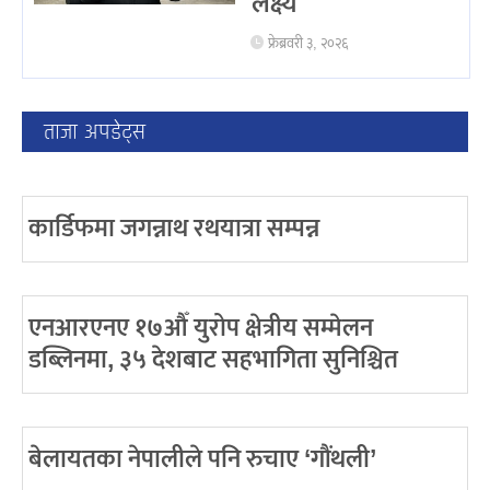
लक्ष्य
फ्रेब्रवरी ३, २०२६
ताजा अपडेट्स
कार्डिफमा जगन्नाथ रथयात्रा सम्पन्न
एनआरएनए १७औँ युरोप क्षेत्रीय सम्मेलन
डब्लिनमा, ३५ देशबाट सहभागिता सुनिश्चित
बेलायतका नेपालीले पनि रुचाए ‘गौंथली’