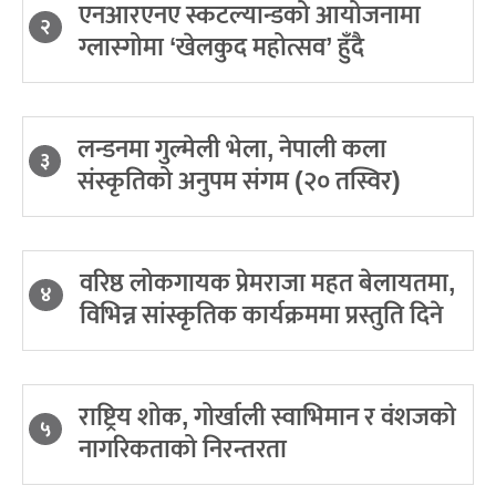
एनआरएनए स्कटल्यान्डको आयोजनामा
२
ग्लास्गोमा ‘खेलकुद महोत्सव’ हुँदै
लन्डनमा गुल्मेली भेला, नेपाली कला
३
संस्कृतिको अनुपम संगम (२० तस्विर)
वरिष्ठ लोकगायक प्रेमराजा महत बेलायतमा,
४
विभिन्न सांस्कृतिक कार्यक्रममा प्रस्तुति दिने
राष्ट्रिय शोक, गोर्खाली स्वाभिमान र वंशजको
५
नागरिकताको निरन्तरता