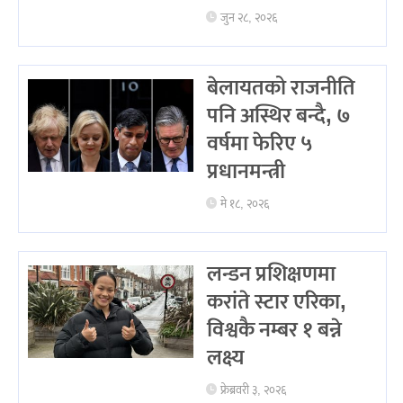
जुन २८, २०२६
बेलायतको राजनीति
पनि अस्थिर बन्दै, ७
वर्षमा फेरिए ५
प्रधानमन्त्री
मे १८, २०२६
लन्डन प्रशिक्षणमा
करांते स्टार एरिका,
विश्वकै नम्बर १ बन्ने
लक्ष्य
फ्रेब्रवरी ३, २०२६