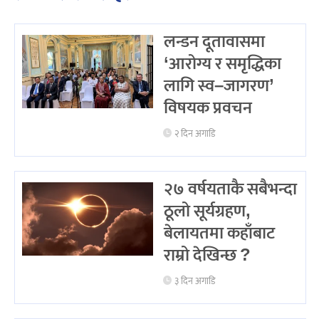
लन्डन दूतावासमा
‘आरोग्य र समृद्धिका
लागि स्व–जागरण’
विषयक प्रवचन
२ दिन अगाडि
२७ वर्षयताकै सबैभन्दा
ठूलो सूर्यग्रहण,
बेलायतमा कहाँबाट
राम्रो देखिन्छ ?
३ दिन अगाडि