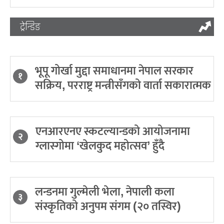
ट्रेन्डिङ
भूपू गोर्खा मुद्दा समाधानमा नेपाल सरकार
१
सक्रिय, परराष्ट्र मन्त्रीसँगको वार्ता सकारात्मक
एनआरएनए स्कटल्यान्डको आयोजनामा
२
ग्लास्गोमा ‘खेलकुद महोत्सव’ हुँदै
लन्डनमा गुल्मेली भेला, नेपाली कला
३
संस्कृतिको अनुपम संगम (२० तस्विर)