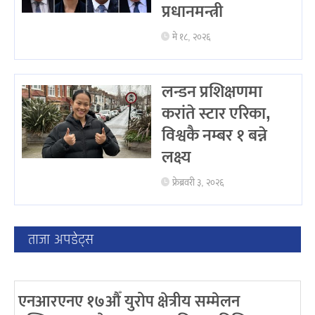
प्रधानमन्त्री
मे १८, २०२६
लन्डन प्रशिक्षणमा
करांते स्टार एरिका,
विश्वकै नम्बर १ बन्ने
लक्ष्य
फ्रेब्रवरी ३, २०२६
ताजा अपडेट्स
एनआरएनए १७औँ युरोप क्षेत्रीय सम्मेलन