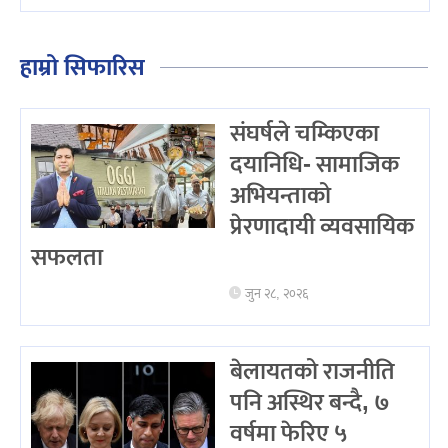
हाम्रो सिफारिस
संघर्षले चम्किएका
दयानिधि- सामाजिक
अभियन्ताको
प्रेरणादायी व्यवसायिक
सफलता
जुन २८, २०२६
बेलायतको राजनीति
पनि अस्थिर बन्दै, ७
वर्षमा फेरिए ५