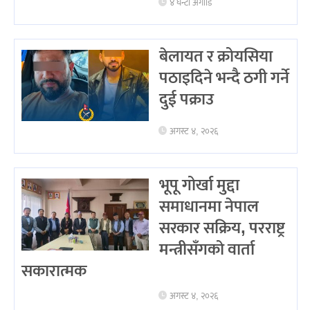
४ घन्टा अगाडि
बेलायत र क्रोयसिया
पठाइदिने भन्दै ठगी गर्ने
दुई पक्राउ
अगस्ट ४, २०२६
भूपू गोर्खा मुद्दा
समाधानमा नेपाल
सरकार सक्रिय, परराष्ट्र
मन्त्रीसँगको वार्ता
सकारात्मक
अगस्ट ४, २०२६