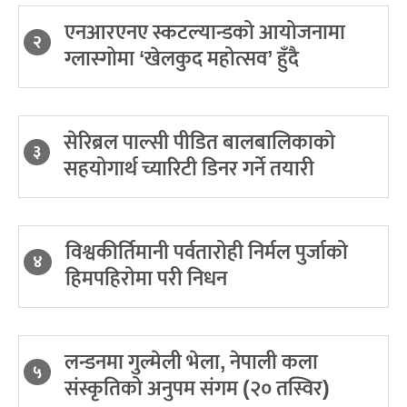
एनआरएनए स्कटल्यान्डको आयोजनामा
२
ग्लास्गोमा ‘खेलकुद महोत्सव’ हुँदै
सेरिब्रल पाल्सी पीडित बालबालिकाको
३
सहयोगार्थ च्यारिटी डिनर गर्ने तयारी
विश्वकीर्तिमानी पर्वतारोही निर्मल पुर्जाको
४
हिमपहिरोमा परी निधन
लन्डनमा गुल्मेली भेला, नेपाली कला
५
संस्कृतिको अनुपम संगम (२० तस्विर)