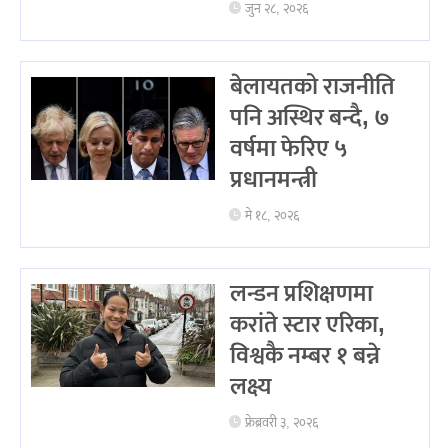
जुन २८, २०२६
बेलायतको राजनीति
पनि अस्थिर बन्दै, ७
वर्षमा फेरिए ५
प्रधानमन्त्री
मे १८, २०२६
लन्डन प्रशिक्षणमा
करांते स्टार एरिका,
विश्वकै नम्बर १ बन्ने
लक्ष्य
फ्रेब्रवरी ३, २०२६