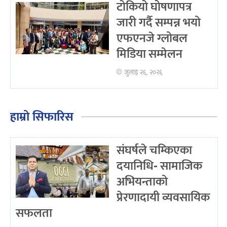
टोकियो घोषणापत्र
जारी गर्दै सम्पन्न भयो
एफएनजे ग्लोबल
मिडिया सम्मेलन
जुलाइ २६, २०२६
हाम्रो सिफारिस
संघर्षले चम्किएका
दयानिधि- सामाजिक
अभियन्ताको
प्रेरणादायी व्यवसायिक
सफलता