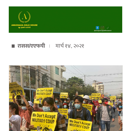
रासस/एएफपी
मार्च १४, २०२१