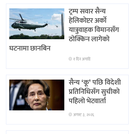
ट्रम्प सवार सैन्य
हेलिकोप्टर अर्को
यात्रुवाहक विमानसँग
ठोक्किन लागेको
घटनामा छानबिन
१ दिन अगाडि
सैन्य ‘कू’ पछि विदेशी
प्रतिनिधिसँग सुचीको
पहिलो भेटवार्ता
अगस्ट ३, २०२६