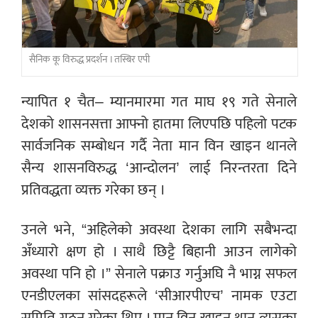
सैनिक कू विरुद्ध प्रदर्शन । तस्बिर एपी
न्यापित १ चैत– म्यानमारमा गत माघ १९ गते सेनाले
देशको शासनसत्ता आफ्नो हातमा लिएपछि पहिलो पटक
सार्वजनिक सम्बोधन गर्दै नेता मान विन खाइन थानले
सैन्य शासनविरुद्ध ‘आन्दोलन’ लाई निरन्तरता दिने
प्रतिवद्धता व्यक्त गरेका छन् ।
उनले भने, “अहिलेको अवस्था देशका लागि सबैभन्दा
अँध्यारो क्षण हो । साथै छिट्टै बिहानी आउन लागेको
अवस्था पनि हो ।” सेनाले पक्राउ गर्नुअघि नै भाग्न सफल
एनडीएलका सांसदहरूले ‘सीआरपीएच’ नामक एउटा
समिति गठन गरेका थिए । मान विन खाइन थान त्यसका