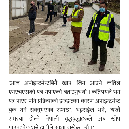
‘आज अपोइन्टमेन्टबिनै खोप लिन आउने कतिले
एनएचएसको पत्र नपाएको बताउनुभयो । कतिपयले भने
पत्र पाएर पनि प्रक्रियाको झञ्झटका कारण अपोइन्टमेन्ट
बुक गर्न सक्नुभएको रहेनछ’, भट्टराईले भने, ‘यस्तै
समस्या झेल्ने नेपाली वृद्धवृद्धाहरुले अब खोप
पाउनुहुनेछ भन्ने हामीले आशा राखेका छौं ।’