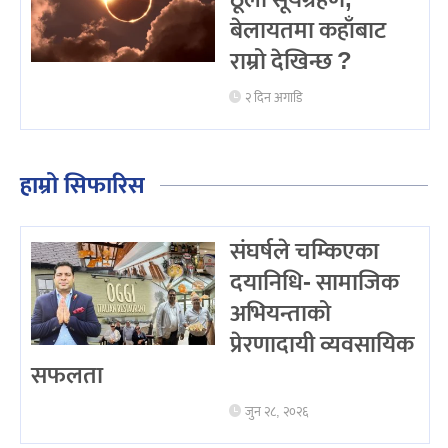
ठूलो सूर्यग्रहण,
बेलायतमा कहाँबाट
राम्रो देखिन्छ ?
२ दिन अगाडि
हाम्रो सिफारिस
संघर्षले चम्किएका
दयानिधि- सामाजिक
अभियन्ताको
प्रेरणादायी व्यवसायिक
सफलता
जुन २८, २०२६