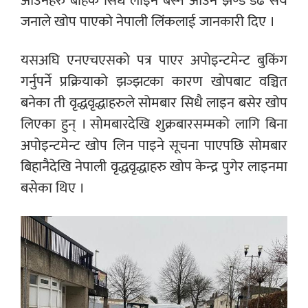
आउनेहरु बाहेक सिधै लाइन बस्न आउने झण्डै डेढ सय
जनाले खोप पाएको नेपाली लिंकलाई जानकारी दिए ।
यसअघि एनएचएसको पत्र पाएर अपोइन्टमेन्ट बुकिंग
गर्नुपर्ने प्रक्रियाको झञ्झटका कारण खोपबाट वञ्चित
बनेका ती वृद्धवृद्धाहरुले सोमबार सिधै लाइन बसेर खोप
लिएका हुन् । सोमबारदेखि शुक्रबारसम्मको लागि बिना
अपोइन्टमेन्ट खोप लिन पाइने सूचना पाएपछि सोमबार
बिहानैदेखि नेपाली वृद्धवृद्धाहरु खोप केन्द्र पुगेर लाइनमा
बसेका थिए ।