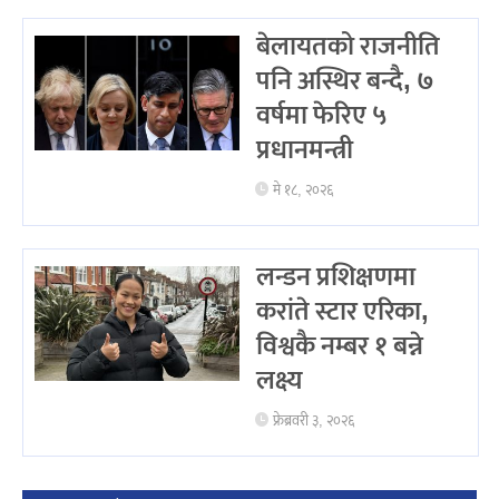
बेलायतको राजनीति
पनि अस्थिर बन्दै, ७
वर्षमा फेरिए ५
प्रधानमन्त्री
मे १८, २०२६
लन्डन प्रशिक्षणमा
करांते स्टार एरिका,
विश्वकै नम्बर १ बन्ने
लक्ष्य
फ्रेब्रवरी ३, २०२६