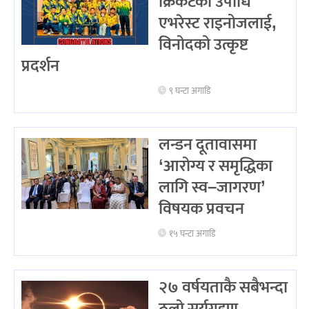
क्रिकेटको उपाधि
एभरेस्ट राइनोजलाई,
विनोदको उत्कृष्ट
प्रदर्शन
९ घन्टा अगाडि
लन्डन दूतावासमा
‘आरोग्य र समृद्धिका
लागि स्व–जागरण’
विषयक प्रवचन
१५ घन्टा अगाडि
२७ वर्षयताकै सबैभन्दा