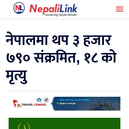
नेपालमा थप ३ हजार
७९० संक्रमित, १८ को
मृत्यु