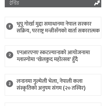
ट्रेन्डिङ
भूपू गोर्खा मुद्दा समाधानमा नेपाल सरकार
१
सक्रिय, परराष्ट्र मन्त्रीसँगको वार्ता सकारात्मक
एनआरएनए स्कटल्यान्डको आयोजनामा
२
ग्लास्गोमा ‘खेलकुद महोत्सव’ हुँदै
लन्डनमा गुल्मेली भेला, नेपाली कला
३
संस्कृतिको अनुपम संगम (२० तस्विर)