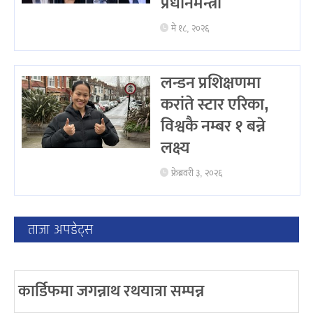
प्रधानमन्त्री
मे १८, २०२६
लन्डन प्रशिक्षणमा
करांते स्टार एरिका,
विश्वकै नम्बर १ बन्ने
लक्ष्य
फ्रेब्रवरी ३, २०२६
ताजा अपडेट्स
कार्डिफमा जगन्नाथ रथयात्रा सम्पन्न