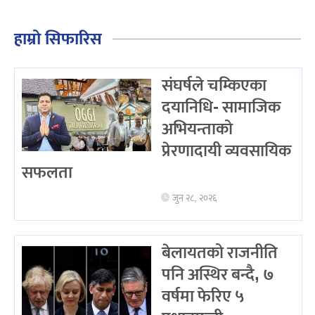
हाम्रो सिफारिस
संघर्षले चम्किएका
दयानिधि- सामाजिक
अभियन्ताको
प्रेरणादायी व्यवसायिक
सफलता
जुन २८, २०२६
बेलायतको राजनीति
पनि अस्थिर बन्दै, ७
वर्षमा फेरिए ५