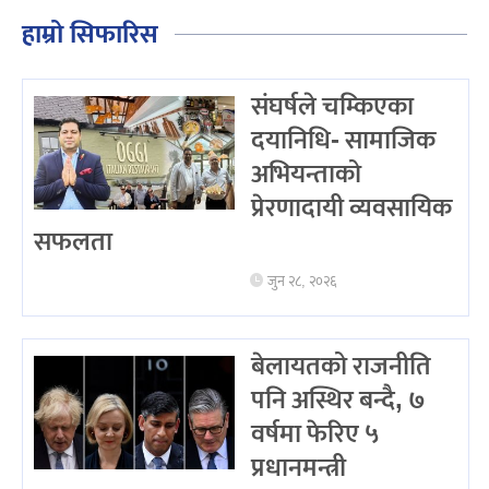
हाम्रो सिफारिस
संघर्षले चम्किएका
दयानिधि- सामाजिक
अभियन्ताको
प्रेरणादायी व्यवसायिक
सफलता
जुन २८, २०२६
बेलायतको राजनीति
पनि अस्थिर बन्दै, ७
वर्षमा फेरिए ५
प्रधानमन्त्री