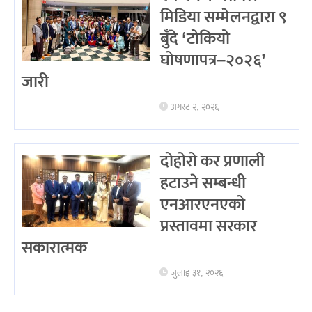
मिडिया सम्मेलनद्वारा ९
बुँदे ‘टोकियो
घोषणापत्र–२०२६’
जारी
अगस्ट २, २०२६
दोहोरो कर प्रणाली
हटाउने सम्बन्धी
एनआरएनएको
प्रस्तावमा सरकार
सकारात्मक
जुलाइ ३१, २०२६