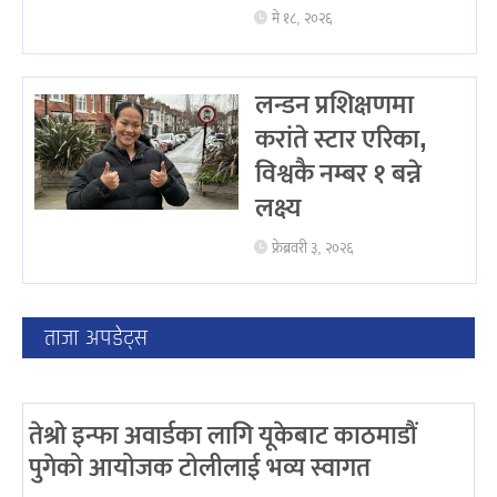
मे १८, २०२६
लन्डन प्रशिक्षणमा
करांते स्टार एरिका,
विश्वकै नम्बर १ बन्ने
लक्ष्य
फ्रेब्रवरी ३, २०२६
ताजा अपडेट्स
तेश्रो इन्फा अवार्डका लागि यूकेबाट काठमाडौं
पुगेको आयोजक टोलीलाई भव्य स्वागत