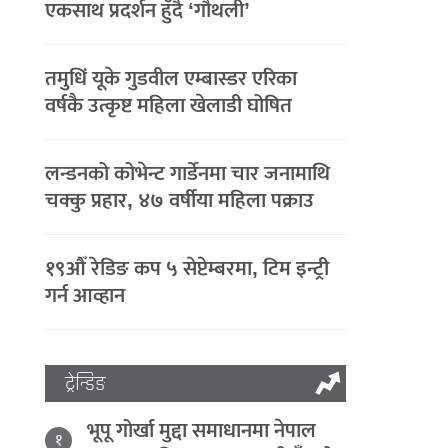
एकसाथ प्रदर्शन हुँदै ‘गौथली’
तमुधिं यूके गुडवील एम्बास्डर एरिका
वर्षकै उत्कृष्ट महिला खेलाडी घोषित
लन्डनको कोभेन्ट गार्डेनमा चार जनामाथि
चक्कु प्रहार, ४७ वर्षीया महिला पक्राउ
१९औँ रेडिङ कप ५ सेप्टेम्बरमा, टिम इन्ट्री
गर्न आव्हान
ट्रेन्डिङ
भूपू गोर्खा मुद्दा समाधानमा नेपाल
१