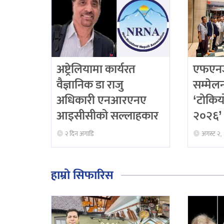
अष्ट्रेलियामा कार्यरत
एफएनजे
वैज्ञानिक डा राजु
सम्मेलनद
अधिकारी एनआरएनए
‘टोकिय
आइसीसीको सल्लाहकार
२०२६’ 
२ दिन अगाडि
अगस्ट २,
हाम्रो सिफारिस