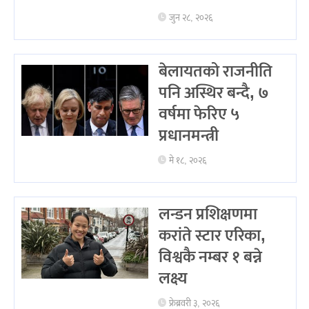
जुन २८, २०२६
बेलायतको राजनीति
पनि अस्थिर बन्दै, ७
वर्षमा फेरिए ५
प्रधानमन्त्री
मे १८, २०२६
लन्डन प्रशिक्षणमा
करांते स्टार एरिका,
विश्वकै नम्बर १ बन्ने
लक्ष्य
फ्रेब्रवरी ३, २०२६