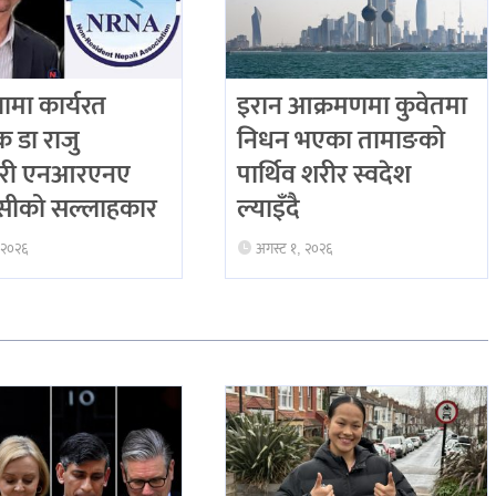
ियामा कार्यरत
इरान आक्रमणमा कुवेतमा
िक डा राजु
निधन भएका तामाङको
री एनआरएनए
पार्थिव शरीर स्वदेश
ीको सल्लाहकार
ल्याइँदै
 २०२६
अगस्ट १, २०२६