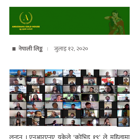
नेपाली लिङ्क
जुलाइ १२, २०२०
लन्डन । एनआरएनए यूकेले ‘कोभिड १९’ ले महिलामा