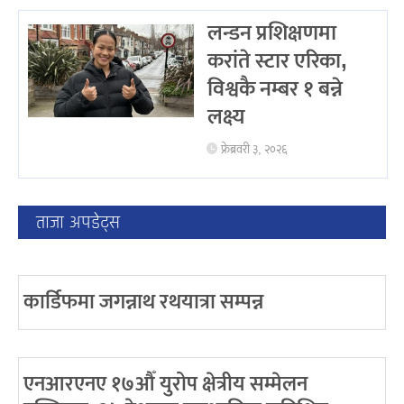
लन्डन प्रशिक्षणमा
करांते स्टार एरिका,
विश्वकै नम्बर १ बन्ने
लक्ष्य
फ्रेब्रवरी ३, २०२६
ताजा अपडेट्स
कार्डिफमा जगन्नाथ रथयात्रा सम्पन्न
एनआरएनए १७औँ युरोप क्षेत्रीय सम्मेलन