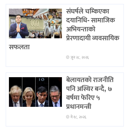
संघर्षले चम्किएका
दयानिधि- सामाजिक
अभियन्ताको
प्रेरणादायी व्यवसायिक
सफलता
जुन २८, २०२६
बेलायतको राजनीति
पनि अस्थिर बन्दै, ७
वर्षमा फेरिए ५
प्रधानमन्त्री
मे १८, २०२६