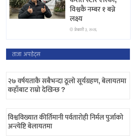
विश्वकै नम्बर १ बन्ने
लक्ष्य
फ्रेब्रवरी ३, २०२६
ताजा अपडेट्स
२७ वर्षयताकै सबैभन्दा ठूलो सूर्यग्रहण, बेलायतमा
कहाँबाट राम्रो देखिन्छ ?
विश्वविख्यात कीर्तिमानी पर्वतारोही निर्मल पुर्जाको
अन्त्येष्टि बेलायतमा