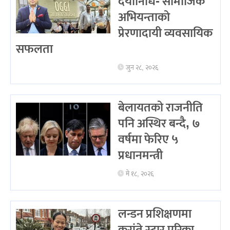
दयानिधि- सामाजिक
अभियन्ताको
प्रेरणादायी व्यवसायिक
सफलता
जुन २८, २०२६
बेलायतको राजनीति
पनि अस्थिर बन्दै, ७
वर्षमा फेरिए ५
प्रधानमन्त्री
मे १८, २०२६
लन्डन प्रशिक्षणमा
करांते स्टार एरिका,