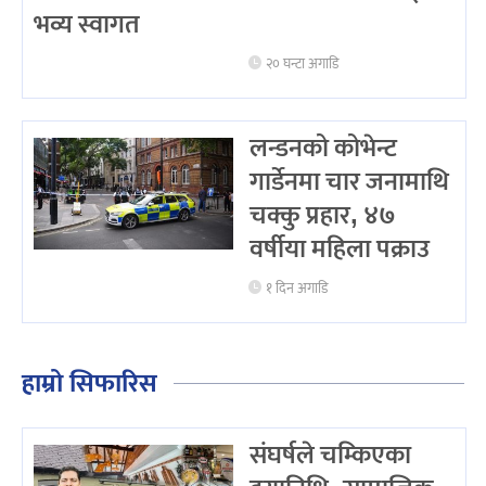
भव्य स्वागत
२० घन्टा अगाडि
लन्डनको कोभेन्ट
गार्डेनमा चार जनामाथि
चक्कु प्रहार, ४७
वर्षीया महिला पक्राउ
१ दिन अगाडि
हाम्रो सिफारिस
संघर्षले चम्किएका