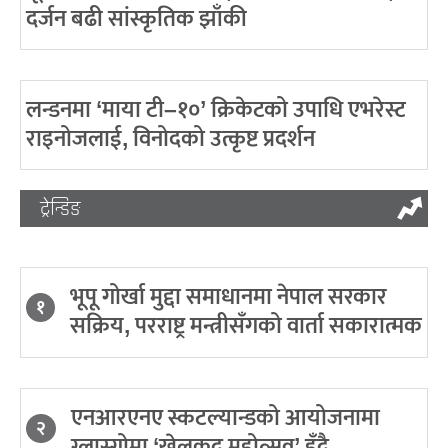
दर्जन बढी सांस्कृतिक झाँकी
लन्डनमा ‘माया टी–१०’ क्रिकेटको उपाधि एभरेस्ट
राइनोजलाई, विनोदको उत्कृष्ट प्रदर्शन
ट्रेन्डिङ
भूपू गोर्खा मुद्दा समाधानमा नेपाल सरकार
१
सक्रिय, परराष्ट्र मन्त्रीसँगको वार्ता सकारात्मक
एनआरएनए स्कटल्यान्डको आयोजनामा
२
ग्लास्गोमा ‘खेलकुद महोत्सव’ हुँदै