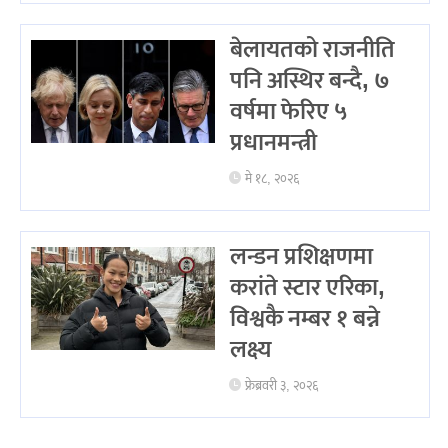
बेलायतको राजनीति
पनि अस्थिर बन्दै, ७
वर्षमा फेरिए ५
प्रधानमन्त्री
मे १८, २०२६
लन्डन प्रशिक्षणमा
करांते स्टार एरिका,
विश्वकै नम्बर १ बन्ने
लक्ष्य
फ्रेब्रवरी ३, २०२६