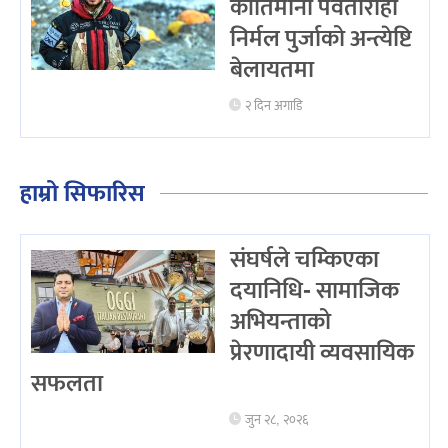
कीर्तिमानी पर्वतारोही
निर्मल पुर्जाको अन्त्येष्टि
बेलायतमा
२ दिन अगाडि
हाम्रो सिफारिस
संघर्षले चम्किएका
दयानिधि- सामाजिक
अभियन्ताको
प्रेरणादायी व्यवसायिक
सफलता
जुन २८, २०२६