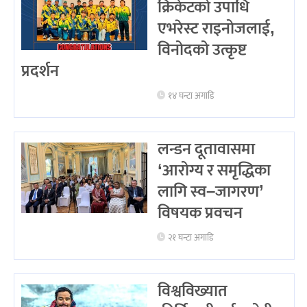
क्रिकेटको उपाधि
एभरेस्ट राइनोजलाई,
विनोदको उत्कृष्ट
प्रदर्शन
१४ घन्टा अगाडि
लन्डन दूतावासमा
‘आरोग्य र समृद्धिका
लागि स्व–जागरण’
विषयक प्रवचन
२१ घन्टा अगाडि
विश्वविख्यात