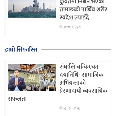
कुवेतमा निधन भएका
तामाङको पार्थिव शरीर
स्वदेश ल्याइँदै
अगस्ट १, २०२६
हाम्रो सिफारिस
संघर्षले चम्किएका
दयानिधि- सामाजिक
अभियन्ताको
प्रेरणादायी व्यवसायिक
सफलता
जुन २८, २०२६