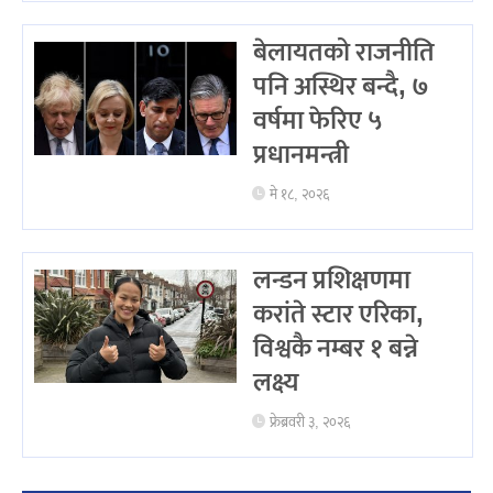
बेलायतको राजनीति
पनि अस्थिर बन्दै, ७
वर्षमा फेरिए ५
प्रधानमन्त्री
मे १८, २०२६
लन्डन प्रशिक्षणमा
करांते स्टार एरिका,
विश्वकै नम्बर १ बन्ने
लक्ष्य
फ्रेब्रवरी ३, २०२६