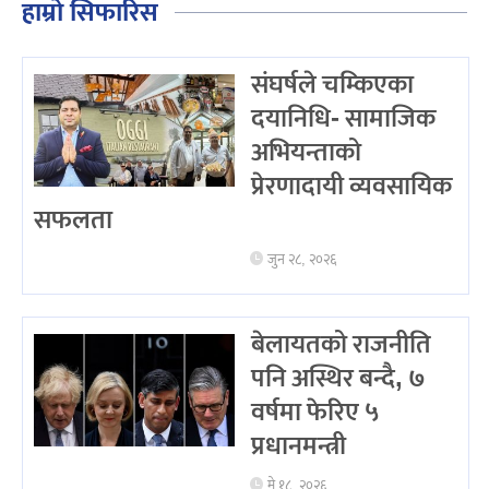
हाम्रो सिफारिस
संघर्षले चम्किएका
दयानिधि- सामाजिक
अभियन्ताको
प्रेरणादायी व्यवसायिक
सफलता
जुन २८, २०२६
बेलायतको राजनीति
पनि अस्थिर बन्दै, ७
वर्षमा फेरिए ५
प्रधानमन्त्री
मे १८, २०२६