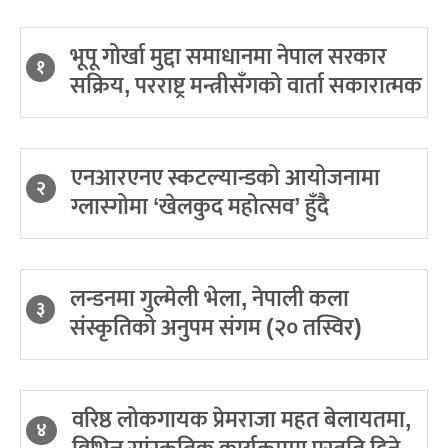
भूपू गोर्खा मुद्दा समाधानमा नेपाल सरकार
१
सक्रिय, परराष्ट्र मन्त्रीसँगको वार्ता सकारात्मक
एनआरएनए स्कटल्यान्डको आयोजनामा
२
ग्लास्गोमा ‘खेलकुद महोत्सव’ हुँदै
लन्डनमा गुल्मेली भेला, नेपाली कला
३
संस्कृतिको अनुपम संगम (२० तस्विर)
वरिष्ठ लोकगायक प्रेमराजा महत बेलायतमा,
४