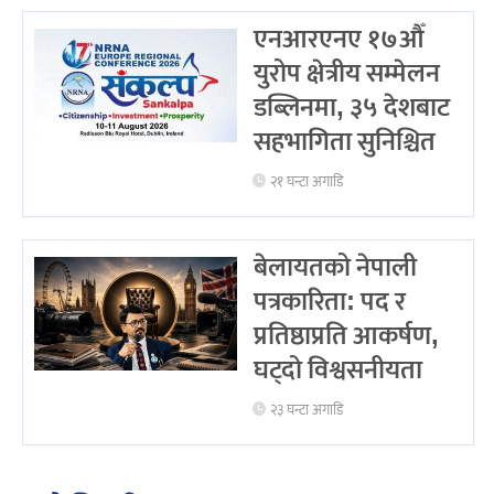
एनआरएनए १७औँ
युरोप क्षेत्रीय सम्मेलन
डब्लिनमा, ३५ देशबाट
सहभागिता सुनिश्चित
२१ घन्टा अगाडि
बेलायतको नेपाली
पत्रकारिता: पद र
प्रतिष्ठाप्रति आकर्षण,
घट्दो विश्वसनीयता
२३ घन्टा अगाडि