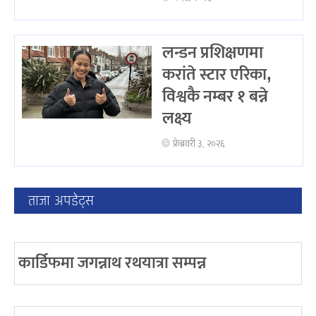
लन्डन प्रशिक्षणमा
करांते स्टार एरिका,
विश्वकै नम्बर १ बन्ने
लक्ष्य
फ्रेब्रवरी ३, २०२६
ताजा अपडेट्स
कार्डिफमा जगन्नाथ रथयात्रा सम्पन्न