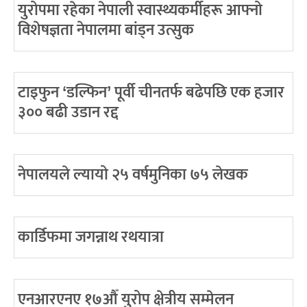
युरोपमा रहेका नेपाली स्वास्थ्यकर्मीहरू आफ्नो
विशेषज्ञता नेपालमा बांड्न उत्सुक
टाइफुन ‘डल्फिन’ पूर्वी चीनतर्फ बढेपछि एक हजार
३०० बढी उडान रद्द
नेपालयले ल्यायो २५ वर्षमुनिका ७५ लेखक
कार्डिफमा जगन्नाथ रथयात्रा
एनआरएनए १७औँ युरोप क्षेत्रीय सम्मेलन