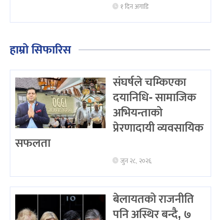
१ दिन अगाडि
हाम्रो सिफारिस
संघर्षले चम्किएका
दयानिधि- सामाजिक
अभियन्ताको
प्रेरणादायी व्यवसायिक
सफलता
जुन २८, २०२६
बेलायतको राजनीति
पनि अस्थिर बन्दै, ७