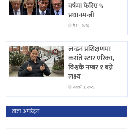
वर्षमा फेरिए ५
प्रधानमन्त्री
मे १८, २०२६
लन्डन प्रशिक्षणमा
करांते स्टार एरिका,
विश्वकै नम्बर १ बन्ने
लक्ष्य
फ्रेब्रवरी ३, २०२६
ताजा अपडेट्स