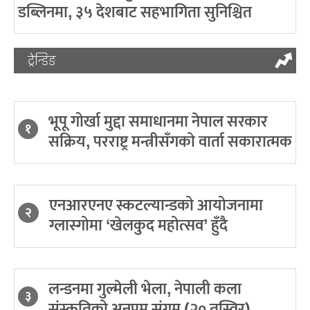
डब्लिनमा, ३५ देशबाट सहभागिता सुनिश्चित
ट्रेन्डिङ
भूपू गोर्खा मुद्दा समाधानमा नेपाल सरकार
१
सक्रिय, परराष्ट्र मन्त्रीसँगको वार्ता सकारात्मक
एनआरएनए स्कटल्यान्डको आयोजनामा
२
ग्लास्गोमा ‘खेलकुद महोत्सव’ हुँदै
लन्डनमा गुल्मेली भेला, नेपाली कला
३
संस्कृतिको अनुपम संगम (२० तस्विर)