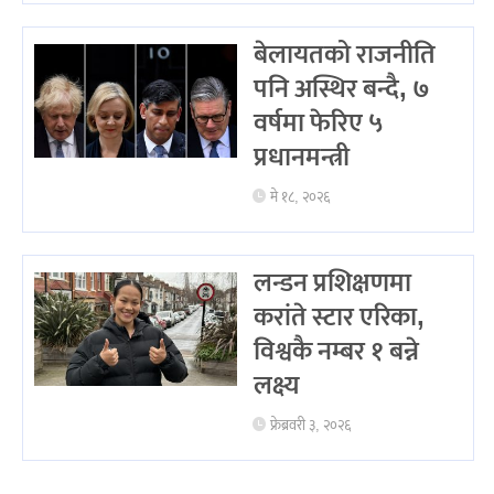
बेलायतको राजनीति
पनि अस्थिर बन्दै, ७
वर्षमा फेरिए ५
प्रधानमन्त्री
मे १८, २०२६
लन्डन प्रशिक्षणमा
करांते स्टार एरिका,
विश्वकै नम्बर १ बन्ने
लक्ष्य
फ्रेब्रवरी ३, २०२६