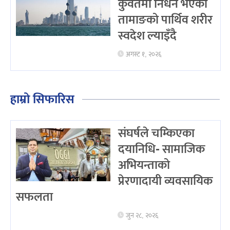
कुवेतमा निधन भएका
तामाङको पार्थिव शरीर
स्वदेश ल्याइँदै
अगस्ट १, २०२६
हाम्रो सिफारिस
संघर्षले चम्किएका
दयानिधि- सामाजिक
अभियन्ताको
प्रेरणादायी व्यवसायिक
सफलता
जुन २८, २०२६