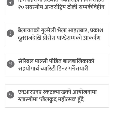
२
१० सदस्यीय अन्तर्राष्ट्रिय टोली सम्पर्कविहीन
बेलायतको गुल्मेली भेला आइतबार, प्रकाश
३
दूतराजदेखि प्रोसेस पाण्डेसम्मको आकर्षण
सेरिब्रल पाल्सी पीडित बालबालिकाको
४
सहयोगार्थ च्यारिटी डिनर गर्ने तयारी
एनआरएनए स्कटल्यान्डको आयोजनामा
५
ग्लास्गोमा ‘खेलकुद महोत्सव’ हुँदै