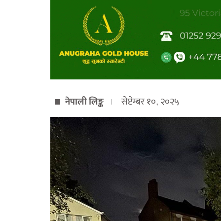
नेपाली लिङ्क
सेप्टेम्बर १०, २०२५