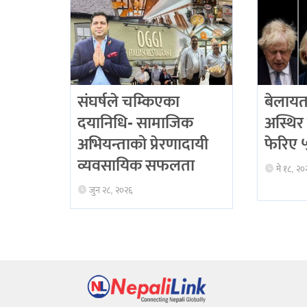
संघर्षले चम्किएका
बेलायत
दयानिधि- सामाजिक
अस्थिर 
अभियन्ताको प्रेरणादायी
फेरिए ५ 
व्यवसायिक सफलता
मे १८, २०
जुन २८, २०२६