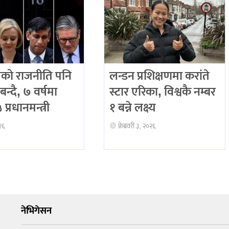
को राजनीति पनि
लन्डन प्रशिक्षणमा करांते
बन्दै, ७ वर्षमा
स्टार एरिका, विश्वकै नम्बर
प्रधानमन्त्री
१ बन्ने लक्ष्य
२६
फ्रेब्रवरी ३, २०२६
नेभिगेसन