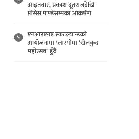
आइतबार, प्रकाश दूतराजदेखि
प्रोसेस पाण्डेसम्मको आकर्षण
एनआरएनए स्कटल्यान्डको
५
आयोजनामा ग्लास्गोमा ‘खेलकुद
महोत्सव’ हुँदै