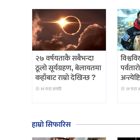
२७ वर्षयताकै सबैभन्दा
विश्ववि
ठूलो सूर्यग्रहण, बेलायतमा
पर्वतारो
कहाँबाट राम्रो देखिन्छ ?
अन्त्येष
११ घन्टा अगाडि
२१ घन्टा 
हाम्रो सिफारिस