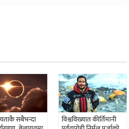
षयताकै सबैभन्दा
विश्वविख्यात कीर्तिमानी
र्यग्रहण, बेलायतमा
पर्वतारोही निर्मल पुर्जाको