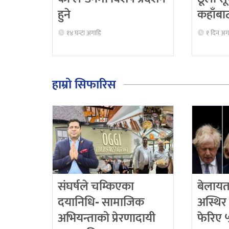
हुने
कहाँबाट
१४ घन्टा अगाडि
१ दिन अग
हाम्रो सिफारिस
संघर्षले चम्किएका
बेलायत
दयानिधि- सामाजिक
अस्थिर 
अभियन्ताको प्रेरणादायी
फेरिए ५ 