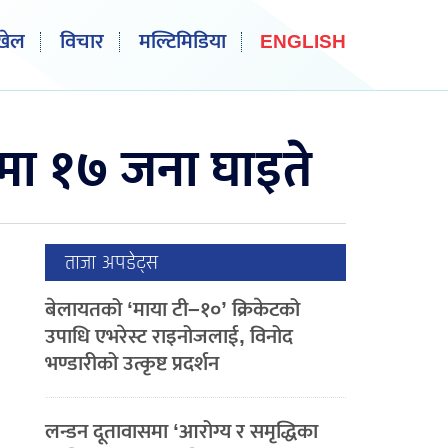
खेल
विचार
मल्टिमिडिया
ENGLISH
नामा १७ जना घाइते
ताजा अपडेट्स
बेलायतको ‘माया टी–१०’ क्रिकेटको
उपाधि एभरेस्ट राइनोजलाई, विनोद
भण्डारीको उत्कृष्ट प्रदर्शन
लन्डन दूतावासमा ‘आरोग्य र समृद्धिका