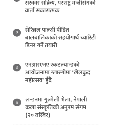
सरकार सक्रिय, परराष्ट्र मन्त्रीसँगको
वार्ता सकारात्मक
सेरिब्रल पाल्सी पीडित
२
बालबालिकाको सहयोगार्थ च्यारिटी
डिनर गर्ने तयारी
एनआरएनए स्कटल्यान्डको
३
आयोजनामा ग्लास्गोमा ‘खेलकुद
महोत्सव’ हुँदै
लन्डनमा गुल्मेली भेला, नेपाली
४
कला संस्कृतिको अनुपम संगम
(२० तस्विर)