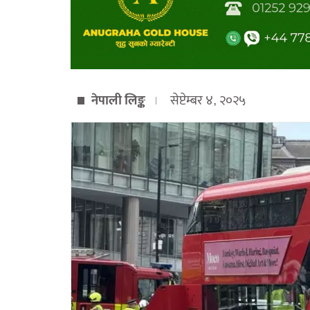
नेपाली लिङ्क
सेप्टेम्बर ४, २०२५