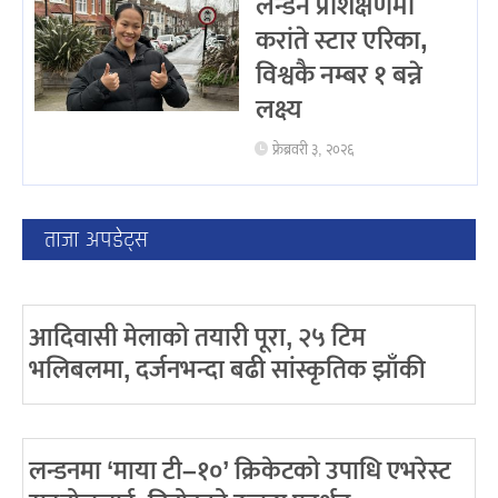
लन्डन प्रशिक्षणमा
करांते स्टार एरिका,
विश्वकै नम्बर १ बन्ने
लक्ष्य
फ्रेब्रवरी ३, २०२६
ताजा अपडेट्स
आदिवासी मेलाको तयारी पूरा, २५ टिम
भलिबलमा, दर्जनभन्दा बढी सांस्कृतिक झाँकी
लन्डनमा ‘माया टी–१०’ क्रिकेटको उपाधि एभरेस्ट