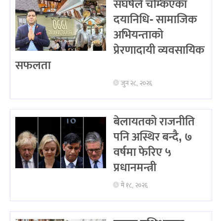
संघर्षले चम्किएका
दयानिधि- सामाजिक
अभियन्ताको
प्रेरणादायी व्यवसायिक
सफलता
जुन २८, २०२६
बेलायतको राजनीति
पनि अस्थिर बन्दै, ७
वर्षमा फेरिए ५
प्रधानमन्त्री
मे १८, २०२६