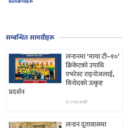
प्रतिक्रियाहरू
सम्बन्धित सामग्रीहरू
लन्डनमा ‘माया टी–१०’
क्रिकेटको उपाधि
एभरेस्ट राइनोजलाई,
विनोदको उत्कृष्ट
प्रदर्शन
९ घन्टा अगाडि
लन्डन दूतावासमा