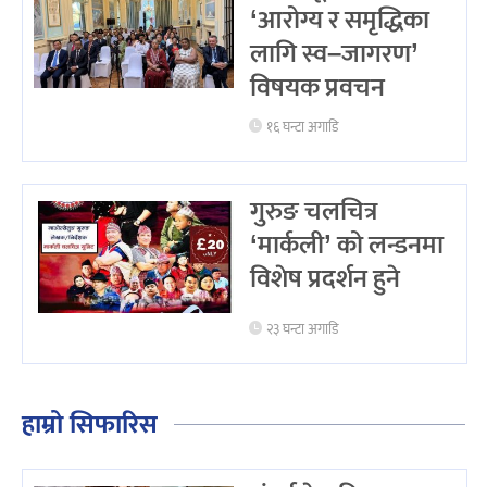
‘आरोग्य र समृद्धिका
लागि स्व–जागरण’
विषयक प्रवचन
१६ घन्टा अगाडि
गुरुङ चलचित्र
‘मार्कली’ को लन्डनमा
विशेष प्रदर्शन हुने
२३ घन्टा अगाडि
हाम्रो सिफारिस