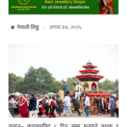
नेपाली लिङ्क
अगस्ट १७, २०२५
लन्डन– काठमाडौंमा ८ दिन सम्म मनाइने पृथक र