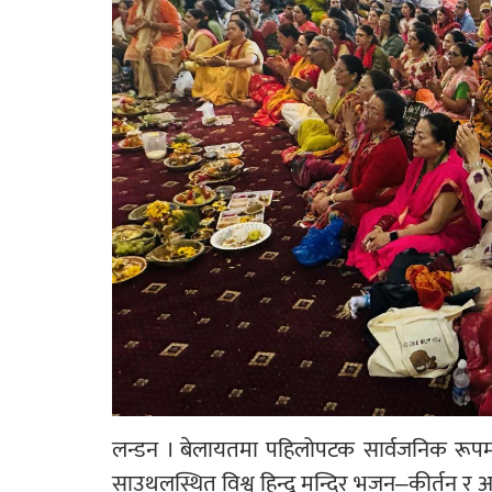
लन्डन । बेलायतमा पहिलोपटक सार्वजनिक रूपम
साउथलस्थित विश्व हिन्दू मन्दिर भजन–कीर्तन र आ