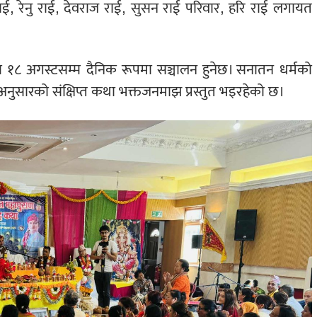
ई, रेनु राई, देवराज राई, सुसन राई परिवार, हरि राई लगायत
ि १८ अगस्टसम्म दैनिक रूपमा सञ्चालन हुनेछ। सनातन धर्मको
्धअनुसारको संक्षिप्त कथा भक्तजनमाझ प्रस्तुत भइरहेको छ।