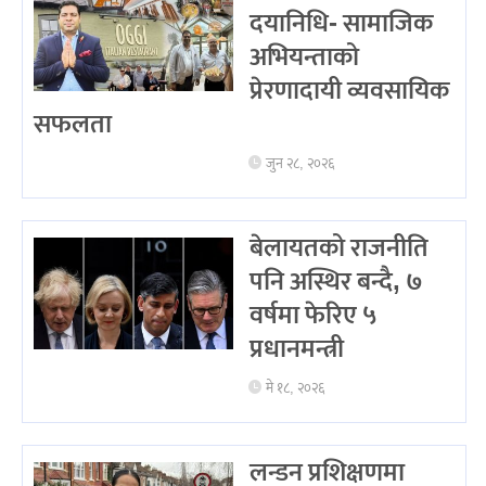
दयानिधि- सामाजिक
अभियन्ताको
प्रेरणादायी व्यवसायिक
सफलता
जुन २८, २०२६
बेलायतको राजनीति
पनि अस्थिर बन्दै, ७
वर्षमा फेरिए ५
प्रधानमन्त्री
मे १८, २०२६
लन्डन प्रशिक्षणमा