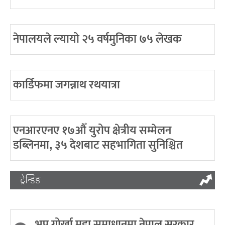
नेपालयले ल्यायो २५ वर्षमुनिका ७५ लेखक
कार्डिफमा जगन्नाथ रथयात्रा
एनआरएनए १७औँ युरोप क्षेत्रीय सम्मेलन
डब्लिनमा, ३५ देशबाट सहभागिता सुनिश्चित
ट्रेन्डिङ
भूपू गोर्खा मुद्दा समाधानमा नेपाल सरकार