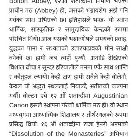
Bolton Abbey, १२औँ शताब्दीमा निर्माण भएको
प्राचीन मठ (Abbey) हो, जसको भग्नावशेष अझै पनि
गर्वका साथ उभिएको छ। इतिहासले भन्छ- यो स्थान
धार्मिक, सांस्कृतिक र सामुदायिक केन्द्रको रूपमा
परिचित थियो। आज यसको भग्नावशेषले समयको प्रवाह,
युद्धका पाना र सभ्यताको उतारचढावको मौन साक्षी
बनेको छ। हामी जब त्यहाँ पुग्यौं, अगाडि देखिएको
विशाल ढाँचा र सुन्दर हरियालीले मनमा एकै साथ शान्ति
र कौतुहल ल्यायो। केही क्षण हामी सबैले केही बोलेनौं,
केवल यो अद्भुत स्थललाई नियाल्दै अतीतको कल्पना
गर्यौं। बोल्टन एबे १२ औँ शताब्दीमा Augustinian
Canon हरूले स्थापना गरेको धार्मिक मठ हो। यो स्थान
मध्ययुगमा आध्यात्मिक शिक्षालय र तीर्थस्थलको रूपमा
प्रसिद्ध थियो। १६ औँ शताब्दीमा राजा हेनरी अष्टमको
“Dissolution of the Monasteries” अभियान