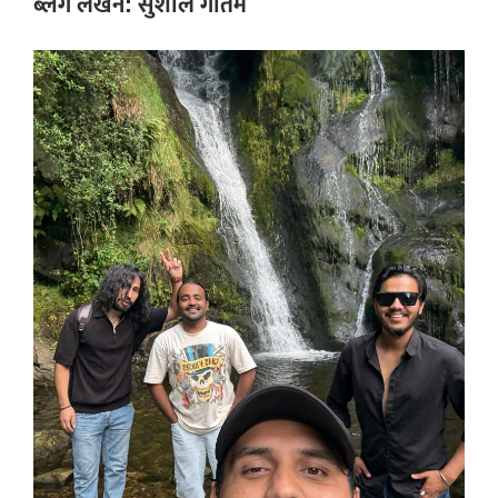
ब्लग लेखन: सुशील गौतम