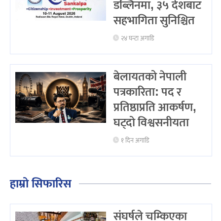
डब्लिनमा, ३५ देशबाट
सहभागिता सुनिश्चित
२४ घन्टा अगाडि
बेलायतको नेपाली
पत्रकारिता: पद र
प्रतिष्ठाप्रति आकर्षण,
घट्दो विश्वसनीयता
१ दिन अगाडि
हाम्रो सिफारिस
संघर्षले चम्किएका