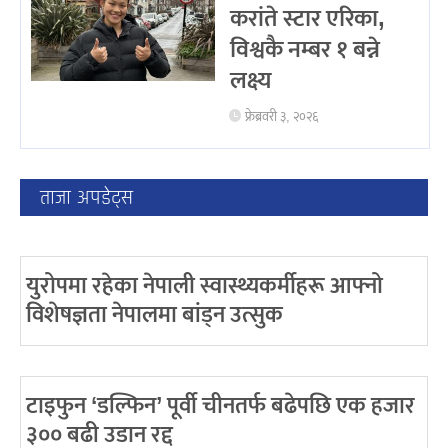
करांते स्टार एरिका,
विश्वकै नम्बर १ बन्ने
लक्ष्य
फ्रेब्रवरी ३, २०२६
ताजा अपडेट्स
युरोपमा रहेका नेपाली स्वास्थ्यकर्मीहरू आफ्नो
विशेषज्ञता नेपालमा बांड्न उत्सुक
टाइफुन ‘डल्फिन’ पूर्वी चीनतर्फ बढेपछि एक हजार
३०० बढी उडान रद्द