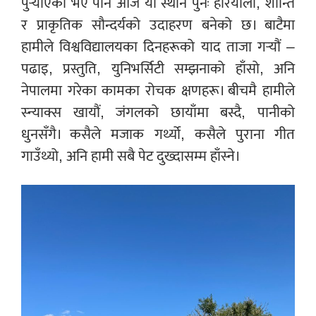
पुर्‍याएको भए पनि आज यो स्थान पुनः हरियाली, शान्ति
र प्राकृतिक सौन्दर्यको उदाहरण बनेको छ। बाटैमा
हामीले विश्वविद्यालयका दिनहरूको याद ताजा गर्‍यौं –
पढाइ, प्रस्तुति, युनिभर्सिटी सम्झनाको हाँसो, अनि
नेपालमा गरेका कामका रोचक क्षणहरू। बीचमै हामीले
स्न्याक्स खायौं, जंगलको छायाँमा बस्दै, पानीको
धुनसँगै। कसैले मजाक गर्थ्यो, कसैले पुराना गीत
गाउँथ्यो, अनि हामी सबै पेट दुख्दासम्म हाँस्ने।