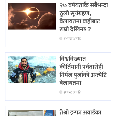
२७ वर्षयताकै सबैभन्दा
ठूलो सूर्यग्रहण,
बेलायतमा कहाँबाट
राम्रो देखिन्छ ?
१२ घन्टा अगाडि
विश्वविख्यात
कीर्तिमानी पर्वतारोही
निर्मल पुर्जाको अन्त्येष्टि
बेलायतमा
२१ घन्टा अगाडि
तेश्रो इन्फा अवार्डका