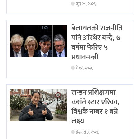
जुन २८, २०२६
बेलायतको राजनीति
पनि अस्थिर बन्दै, ७
वर्षमा फेरिए ५
प्रधानमन्त्री
मे १८, २०२६
लन्डन प्रशिक्षणमा
करांते स्टार एरिका,
विश्वकै नम्बर १ बन्ने
लक्ष्य
फ्रेब्रवरी ३, २०२६