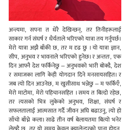
अन्त्यमा, सपना त धेरै देखिन्छन्, तर तिनीहरूलाई
साकार गर्न संघर्ष र धैर्यताले भरिएको यात्रा तय गर्नुपर्छ।
मेरो यात्रा अझै बाँकी छ, तर म दृढ छु । यो यात्रा ज्ञान,
सीप, अनुभव र भावनाले भरिएको हुनेछ। र अन्ततः, एक
दिन आफ्नै देश फर्किनेछु – अनुभवको भारी बोक्दै, देश
र समाजका लागि केही योगदान दिने मनसायसहित। र
जब त्यो दिन आउनेछ, म खुसीसाथ भन्नेछु – म फर्किएँ,
मेरो माटोमा, मेरो पहिचानसहित । समय त बित्दो रहेछ,
तर त्यसको भित्र लुकेको अनुभव, शिक्षा, संघर्ष र
सफलतालाई आत्मसात गर्दै जीवन अघि बढाउनु, त्यो हो
साँचो बाँच्ने कला। साढे तीन वर्ष बेलायतमा बित्यो भनेर
लेख्दै छु, तर यो समय केवल क्यालेन्डरको पाना होइन,