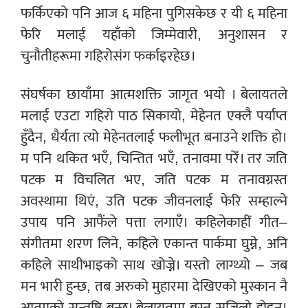
फर्किएको पनि आज ६ महिना पुगिसकेछ र यी ६ महिना
फेरि मलाई यहाँको जिम्मेवारी, अनुशासन र
चुनौतीहरूमा गहिरोसंग फर्काइरहेछ।
संघर्षका छायाँमा आत्मशक्ति जागृत भयो । बेलायतले
मलाई एउटा गहिरो पाठ सिकायो, मेहेनत एक्लै पर्याप्त
हुँदैन, धैर्यता त्यो मेहेनतलाई फलीभूत बनाउने शक्ति हो।
म पनि थकित भएँ, चिन्तित भएँ, तनावमा परेँ। तर जति
पटक म विचलित भए, जति पटक म तनावग्रस्त
अवस्थामा थिएं, उति पटक जीवनलाई फेरि सम्हाल्ने
उपाय पनि आफैंले पत्ता लगाएँ। कहिलेकाहीं गीत–
संगीतमा शरण लिने, कहिले एकान्त पार्कमा घुम्ने, अनि
कहिले साथीभाइको साथ खोज्ने। यस्तो लाग्थ्यो – जब
मन भारी हुन्छ, तब अरुको मुहारमा देखिएको मुस्कान नै
आत्माको सन्तुष्टि बन्छ। बेलायतमा बस्नु सजिलो होइन।