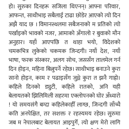
हो। सुरुका दिनहरू सजिला थिएनन्। आफ्ना परिवार,
आफन्त, साथीभाइ सबैलाई टाढा छोडेर आएको त्यो दिन
अझै याद छ । विमानस्थलमा सबैजनाको म प्रतिको त्यो
पर्खाइको भावको नजर, आमाको अँगालो र बुवाको मौन
अनुहार। यहाँ आएपछि त थाहा भयो, विदेशको
चमकभित्र लुकेको चकमक जिन्दगी। नयाँ देश, नयाँ
भाषा, फरक संस्कार, अलग सोच, जससँग तालमेल गर्न
दिन होइन, महिना बित्नुपर्ने रहेछ। साथीभाइ बनाउने कुरा
सानो होइन, काम र पढाइसँग जुध्ने कुरा त झनै गाह्रो।
कहिले दिनको ड्युटी, कहिले रातको, अनि यही
बेलायतको झिलिमिली सहरमा एक्लोपनको घोर अँध्यारो
! यो समयसंगै बग्दा कहिलेकाहीँ लाग्छ, जिन्दगी साँच्चै
कति अनपेक्षित, तर सशक्त र रहस्यमय रहेछ। सुरुमा
जब म नेपालबाट बेलायत आइपुगेँ, त्यो क्षण मेरो लागि