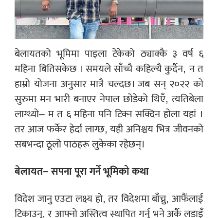
बेलायतको भूमिमा पाइला टेकेको ठ्याक्कै ३ वर्ष ६
महिना बितिसकेछ । समयले साँच्चै कहिल्यै कुर्दैन, न त
हाम्रो योजना अनुसार मात्रै चल्दछ। जब सन् २०२२ को
सुरुमा मन भारी बनाएर नेपाल छोडेको थिएँ, त्यतिबेला
लाग्थ्यो– म त ६ महिना पनि टिक्न सक्दिन होला यहां ।
तर आज फर्केर हेर्दा लाग्छ, यही अनिश्चय भित्र जीवनको
सबभन्दा ठूलो पाठहरू लुकेका रहेछन्।
बेलायत– सपना पूरा गर्ने भूमिको कथा
विदेश जानु एउटा लक्ष्य हो, तर विदेशमा बाँच्नु, आफैंलाई
टिकाउनु, र आफ्नो अस्तित्व स्थापित गर्नु भने अर्कै लडाइँ