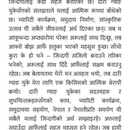
जिन्दगीलाई केही सहज बनाएको छ। दारी ग्याङ
युकेसँगको संलग्नताले मलाई आत्मिक रूपमा बाँधेको
छ। च्यारिटी कार्यक्रम, समुदाय निर्माण, सांस्कृतिक
उत्सव यी सबैले जीवनलाई अर्थ दिएका छन्। जब म
आफूभन्दा अप्ठ्यारोमा परेका अरूलाई साथ दिन्छु, तब
आफ्नो बोझ आफैं हलुका भएको महसुस हुन्छ। साँचो
कुरा के हो भने – जिन्दगी सजिलो बनाउने तरिका
भनेको, अरूलाई साथ दिँदै आफैंलाई सक्षम बनाउनु
रहेछ। जब बेलायतमा मेरो मन असहज भयो, तब दारी
ग्याङ युके मेरा लागि एक किसिमको आत्मिक थेरापी
बन्यो। दारी ग्याङ युकेका सदस्यहरु र
शुभचिन्तकहरुसँगको काम, च्यारिटी कार्यक्रम,
समुदायमा सहयोग, नेपाल र नेपालीप्रति समर्पण यी
सबैले मलाई जिन्दगीको अर्थ सम्झाइरहे। अरुलाई
सघाउँदा आफैंलाई सहज महसुस हुने रहेछ। जब हामी