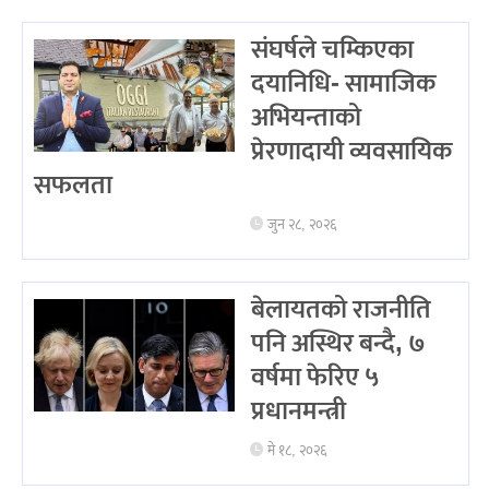
संघर्षले चम्किएका
दयानिधि- सामाजिक
अभियन्ताको
प्रेरणादायी व्यवसायिक
सफलता
जुन २८, २०२६
बेलायतको राजनीति
पनि अस्थिर बन्दै, ७
वर्षमा फेरिए ५
प्रधानमन्त्री
मे १८, २०२६