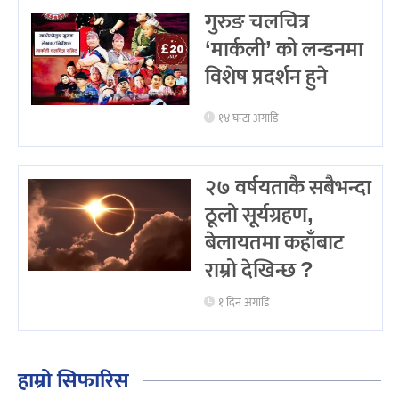
गुरुङ चलचित्र
‘मार्कली’ को लन्डनमा
विशेष प्रदर्शन हुने
१४ घन्टा अगाडि
२७ वर्षयताकै सबैभन्दा
ठूलो सूर्यग्रहण,
बेलायतमा कहाँबाट
राम्रो देखिन्छ ?
१ दिन अगाडि
हाम्रो सिफारिस