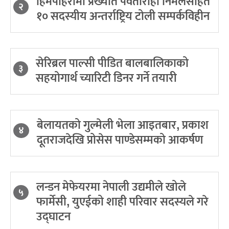
हिमपहिरोमा प्रख्यात पर्वतारोही निर्मलसहित
२
१० सदस्यीय अन्तर्राष्ट्रिय टोली सम्पर्कविहीन
सेरिब्रल पाल्सी पीडित बालबालिकाको
३
सहयोगार्थ च्यारिटी डिनर गर्ने तयारी
बेलायतको गुल्मेली भेला आइतबार, प्रकाश
४
दूतराजदेखि प्रोसेस पाण्डेसम्मको आकर्षण
लन्डन मेफेयरमा नेपाली उद्यमीले खोले
५
फार्मेसी, युएईको शाही परिवार सदस्यले गरे
उद्घाटन