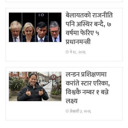
बेलायतको राजनीति
पनि अस्थिर बन्दै, ७
वर्षमा फेरिए ५
प्रधानमन्त्री
मे १८, २०२६
लन्डन प्रशिक्षणमा
करांते स्टार एरिका,
विश्वकै नम्बर १ बन्ने
लक्ष्य
फ्रेब्रवरी ३, २०२६