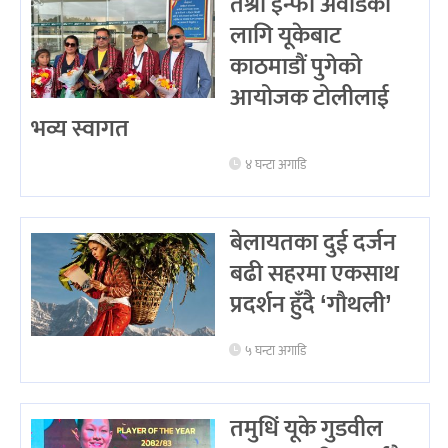
तेश्रो इन्फा अवार्डका
लागि यूकेबाट
काठमाडौं पुगेको
आयोजक टोलीलाई
भव्य स्वागत
४ घन्टा अगाडि
बेलायतका दुई दर्जन
बढी सहरमा एकसाथ
प्रदर्शन हुँदै ‘गौथली’
५ घन्टा अगाडि
तमुधिं यूके गुडवील