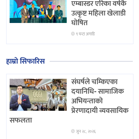
एम्बास्डर एरिका वर्षकै
उत्कृष्ट महिला खेलाडी
घोषित
९ घन्टा अगाडि
हाम्रो सिफारिस
संघर्षले चम्किएका
दयानिधि- सामाजिक
अभियन्ताको
प्रेरणादायी व्यवसायिक
सफलता
जुन २८, २०२६