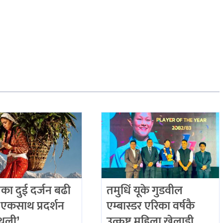
का दुई दर्जन बढी
तमुधिं यूके गुडवील
एकसाथ प्रदर्शन
एम्बास्डर एरिका वर्षकै
गौथली’
उत्कृष्ट महिला खेलाडी