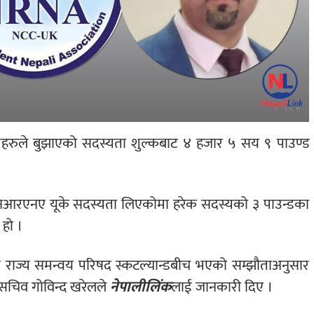
यहरुले बुझाएको सदस्यता शुल्कबाट ४ हजार ५ सय ९ पाउण्ड
 एनआरएनए यूके सदस्यता लिएकोमा हरेक सदस्यको ३ पाउन्डका
 हो ।
ाज्य समन्वय परिषद स्कटल्यान्डबीच भएको सम्झौताअनुसार
ासचिव गोविन्द खरेलले
नेपालीलिंक
लाई जानकारी दिए ।