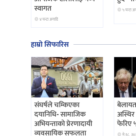
स्वागत
५ घन्टा अ
४ घन्टा अगाडि
हाम्रो सिफारिस
संघर्षले चम्किएका
बेलायत
दयानिधि- सामाजिक
अस्थिर 
अभियन्ताको प्रेरणादायी
फेरिए ५ 
व्यवसायिक सफलता
मे १८, २०