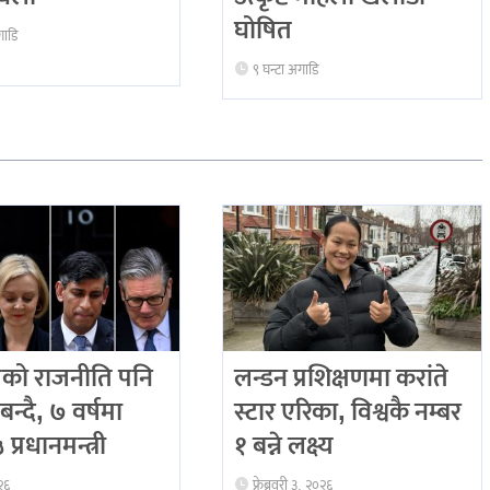
घोषित
गाडि
९ घन्टा अगाडि
को राजनीति पनि
लन्डन प्रशिक्षणमा करांते
बन्दै, ७ वर्षमा
स्टार एरिका, विश्वकै नम्बर
प्रधानमन्त्री
१ बन्ने लक्ष्य
२६
फ्रेब्रवरी ३, २०२६