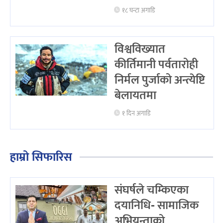
१८ घन्टा अगाडि
विश्वविख्यात
कीर्तिमानी पर्वतारोही
निर्मल पुर्जाको अन्त्येष्टि
बेलायतमा
१ दिन अगाडि
हाम्रो सिफारिस
संघर्षले चम्किएका
दयानिधि- सामाजिक
अभियन्ताको