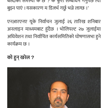
बस्दाको समस्या के छ ? के कुरा सम्बोधन गर्नुपर्छ त्यो
बुझ्न पाएं । यसकारण म डिजर्भ गर्छु भन्ने लाग्छ ।’
एनआरएनए यूके निर्वाचन जुलाई २६ तारिख शनिबार
अनलाइन माध्यमबाट हुंदैछ । भोलिपल्ट २७ जुलाईमा
अधिवेशन तथा निर्वाचित कार्यसमितिको घोषणासभा हुने
कार्यक्रम छ ।
को हुन् खरेल ?