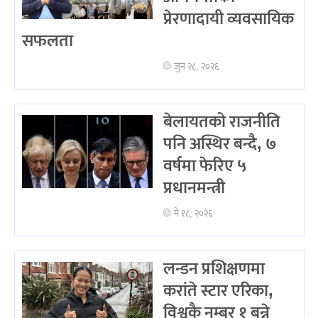
प्रेरणादायी व्यवसायिक
सफलता
जुन २८, २०२६
बेलायतको राजनीति
पनि अस्थिर बन्दै, ७
वर्षमा फेरिए ५
प्रधानमन्त्री
मे १८, २०२६
लन्डन प्रशिक्षणमा
करांते स्टार एरिका,
विश्वकै नम्बर १ बन्ने