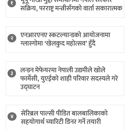
१
सक्रिय, परराष्ट्र मन्त्रीसँगको वार्ता सकारात्मक
एनआरएनए स्कटल्यान्डको आयोजनामा
२
ग्लास्गोमा ‘खेलकुद महोत्सव’ हुँदै
लन्डन मेफेयरमा नेपाली उद्यमीले खोले
३
फार्मेसी, युएईको शाही परिवार सदस्यले गरे
उद्घाटन
सेरिब्रल पाल्सी पीडित बालबालिकाको
४
सहयोगार्थ च्यारिटी डिनर गर्ने तयारी