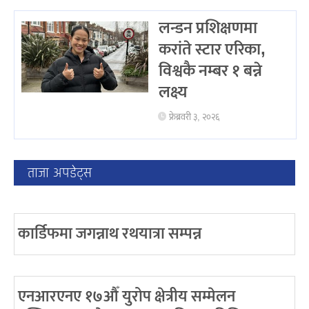
लन्डन प्रशिक्षणमा
करांते स्टार एरिका,
विश्वकै नम्बर १ बन्ने
लक्ष्य
फ्रेब्रवरी ३, २०२६
ताजा अपडेट्स
कार्डिफमा जगन्नाथ रथयात्रा सम्पन्न
एनआरएनए १७औँ युरोप क्षेत्रीय सम्मेलन