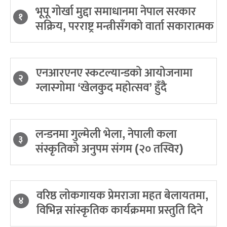
भूपू गोर्खा मुद्दा समाधानमा नेपाल सरकार
१
सक्रिय, परराष्ट्र मन्त्रीसँगको वार्ता सकारात्मक
एनआरएनए स्कटल्यान्डको आयोजनामा
२
ग्लास्गोमा ‘खेलकुद महोत्सव’ हुँदै
लन्डनमा गुल्मेली भेला, नेपाली कला
३
संस्कृतिको अनुपम संगम (२० तस्विर)
वरिष्ठ लोकगायक प्रेमराजा महत बेलायतमा,
४
विभिन्न सांस्कृतिक कार्यक्रममा प्रस्तुति दिने