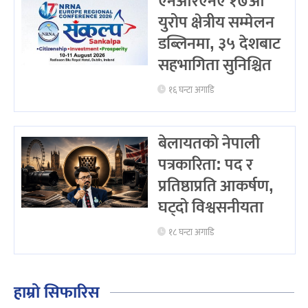
एनआरएनए १७औँ
युरोप क्षेत्रीय सम्मेलन
डब्लिनमा, ३५ देशबाट
सहभागिता सुनिश्चित
१६ घन्टा अगाडि
बेलायतको नेपाली
पत्रकारिता: पद र
प्रतिष्ठाप्रति आकर्षण,
घट्दो विश्वसनीयता
१८ घन्टा अगाडि
हाम्रो सिफारिस