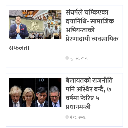
संघर्षले चम्किएका
दयानिधि- सामाजिक
अभियन्ताको
प्रेरणादायी व्यवसायिक
सफलता
जुन २८, २०२६
बेलायतको राजनीति
पनि अस्थिर बन्दै, ७
वर्षमा फेरिए ५
प्रधानमन्त्री
मे १८, २०२६