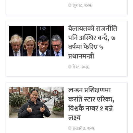
जुन २८, २०२६
बेलायतको राजनीति
पनि अस्थिर बन्दै, ७
वर्षमा फेरिए ५
प्रधानमन्त्री
मे १८, २०२६
लन्डन प्रशिक्षणमा
करांते स्टार एरिका,
विश्वकै नम्बर १ बन्ने
लक्ष्य
फ्रेब्रवरी ३, २०२६