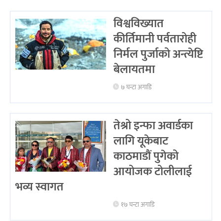
विश्वविख्यात
कीर्तिमानी पर्वतारोही
निर्मल पुर्जाको अन्त्येष्टि
बेलायतमा
७ घन्टा अगाडि
तेश्रो इन्फा अवार्डका
लागि यूकेबाट
काठमाडौं पुगेको
आयोजक टोलीलाई
भव्य स्वागत
१७ घन्टा अगाडि