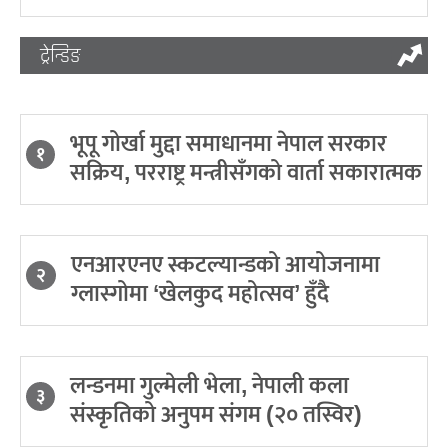
ट्रेन्डिङ
भूपू गोर्खा मुद्दा समाधानमा नेपाल सरकार
१
सक्रिय, परराष्ट्र मन्त्रीसँगको वार्ता सकारात्मक
एनआरएनए स्कटल्यान्डको आयोजनामा
२
ग्लास्गोमा ‘खेलकुद महोत्सव’ हुँदै
लन्डनमा गुल्मेली भेला, नेपाली कला
३
संस्कृतिको अनुपम संगम (२० तस्विर)