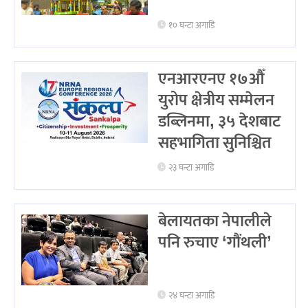
१० घन्टा अगाडि
एनआरएनए १७औँ
युरोप क्षेत्रीय सम्मेलन
डब्लिनमा, ३५ देशबाट
सहभागिता सुनिश्चित
२३ घन्टा अगाडि
बेलायतका नेपालीले
पनि रुचाए ‘गौंथली’
२४ घन्टा अगाडि