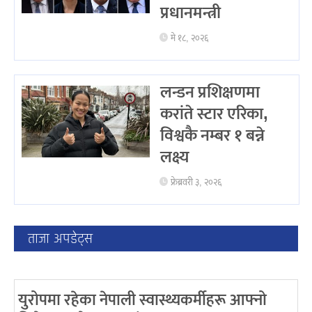
प्रधानमन्त्री
मे १८, २०२६
लन्डन प्रशिक्षणमा
करांते स्टार एरिका,
विश्वकै नम्बर १ बन्ने
लक्ष्य
फ्रेब्रवरी ३, २०२६
ताजा अपडेट्स
युरोपमा रहेका नेपाली स्वास्थ्यकर्मीहरू आफ्नो