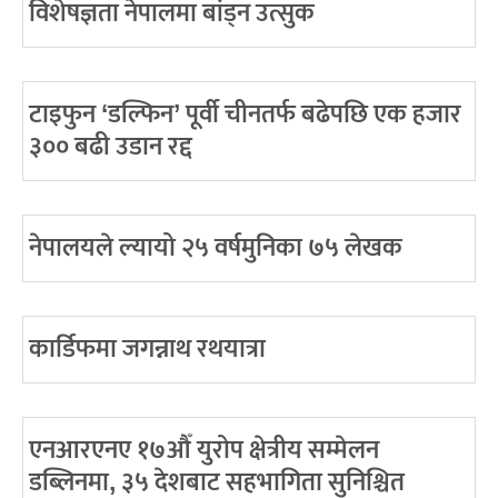
विशेषज्ञता नेपालमा बांड्न उत्सुक
टाइफुन ‘डल्फिन’ पूर्वी चीनतर्फ बढेपछि एक हजार
३०० बढी उडान रद्द
नेपालयले ल्यायो २५ वर्षमुनिका ७५ लेखक
कार्डिफमा जगन्नाथ रथयात्रा
एनआरएनए १७औँ युरोप क्षेत्रीय सम्मेलन
डब्लिनमा, ३५ देशबाट सहभागिता सुनिश्चित