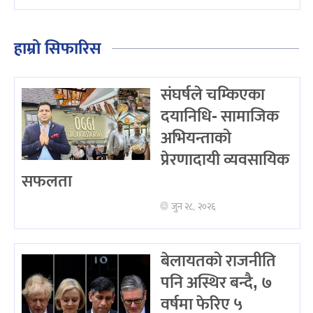
हाम्रो सिफारिस
संघर्षले चम्किएका
दयानिधि- सामाजिक
अभियन्ताको
प्रेरणादायी व्यवसायिक
सफलता
जुन २८, २०२६
बेलायतको राजनीति
पनि अस्थिर बन्दै, ७
वर्षमा फेरिए ५