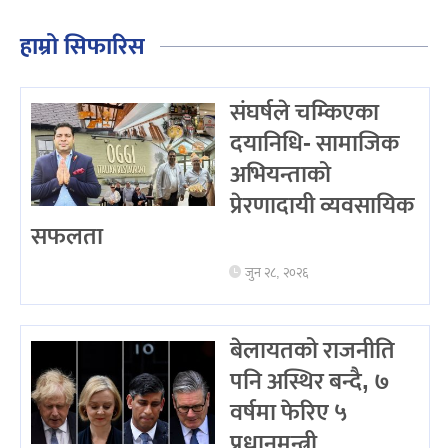
हाम्रो सिफारिस
संघर्षले चम्किएका
दयानिधि- सामाजिक
अभियन्ताको
प्रेरणादायी व्यवसायिक
सफलता
जुन २८, २०२६
बेलायतको राजनीति
पनि अस्थिर बन्दै, ७
वर्षमा फेरिए ५
प्रधानमन्त्री