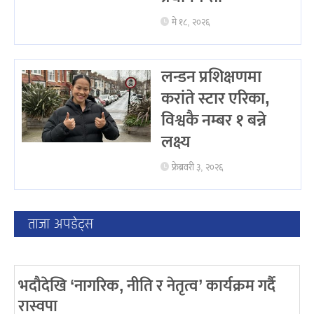
मे १८, २०२६
लन्डन प्रशिक्षणमा
करांते स्टार एरिका,
विश्वकै नम्बर १ बन्ने
लक्ष्य
फ्रेब्रवरी ३, २०२६
ताजा अपडेट्स
भदौदेखि ‘नागरिक, नीति र नेतृत्व’ कार्यक्रम गर्दै
रास्वपा