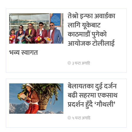
तेश्रो इन्फा अवार्डका
लागि यूकेबाट
काठमाडौं पुगेको
आयोजक टोलीलाई
भव्य स्वागत
३ घन्टा अगाडि
बेलायतका दुई दर्जन
बढी सहरमा एकसाथ
प्रदर्शन हुँदै ‘गौथली’
५ घन्टा अगाडि