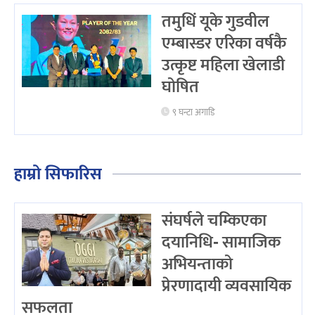
तमुधिं यूके गुडवील
एम्बास्डर एरिका वर्षकै
उत्कृष्ट महिला खेलाडी
घोषित
९ घन्टा अगाडि
हाम्रो सिफारिस
संघर्षले चम्किएका
दयानिधि- सामाजिक
अभियन्ताको
प्रेरणादायी व्यवसायिक
सफलता