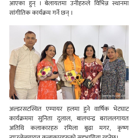
आएका हुन् । बेलायतमा उनीहरुले विभिन्न स्थानमा
सांगीतिक कार्यक्रम गर्ने छन् ।
अल्डरसटस्थित एम्पायर हलमा हुने वार्षिक भेटघाट
कार्यक्रममा सुनिता दुलाल, बालचन्द्र बराललगायत
अतिथि कलाकारहरु रमिला बुढा मगर, कृष्ण
र्‍याउलेलगायत कलाकारहरुको सहभागिता रहनेछ।