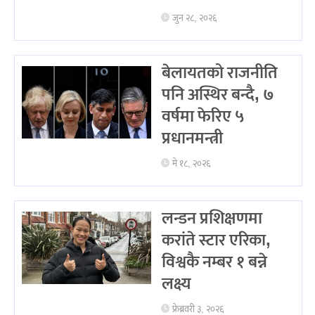
जुन २८, २०२६
बेलायतको राजनीति
पनि अस्थिर बन्दै, ७
वर्षमा फेरिए ५
प्रधानमन्त्री
मे १८, २०२६
लन्डन प्रशिक्षणमा
करांते स्टार एरिका,
विश्वकै नम्बर १ बन्ने
लक्ष्य
फ्रेब्रवरी ३, २०२६