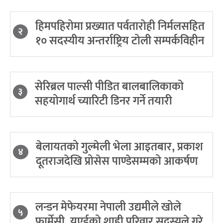
हिमपहिरोमा प्रख्यात पर्वतारोही निर्मलसहित
२
१० सदस्यीय अन्तर्राष्ट्रिय टोली सम्पर्कविहीन
सेरिब्रल पाल्सी पीडित बालबालिकाको
३
सहयोगार्थ च्यारिटी डिनर गर्ने तयारी
बेलायतको गुल्मेली भेला आइतबार, प्रकाश
४
दूतराजदेखि प्रोसेस पाण्डेसम्मको आकर्षण
लन्डन मेफेयरमा नेपाली उद्यमीले खोले
५
फार्मेसी, युएईको शाही परिवार सदस्यले गरे