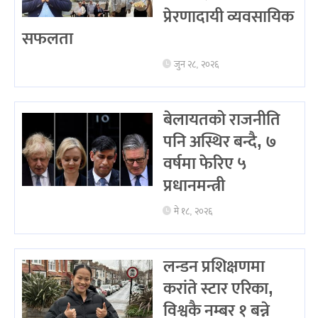
प्रेरणादायी व्यवसायिक
सफलता
जुन २८, २०२६
बेलायतको राजनीति
पनि अस्थिर बन्दै, ७
वर्षमा फेरिए ५
प्रधानमन्त्री
मे १८, २०२६
लन्डन प्रशिक्षणमा
करांते स्टार एरिका,
विश्वकै नम्बर १ बन्ने