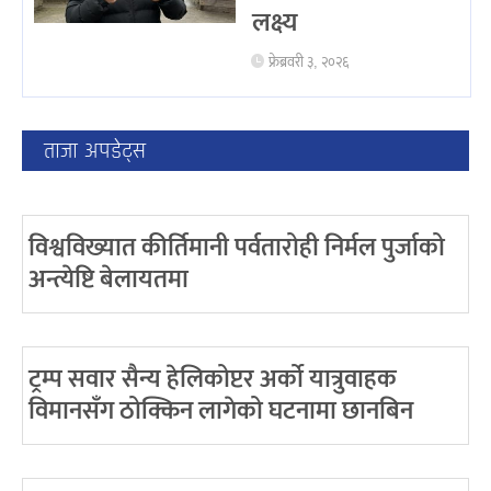
लक्ष्य
फ्रेब्रवरी ३, २०२६
ताजा अपडेट्स
विश्वविख्यात कीर्तिमानी पर्वतारोही निर्मल पुर्जाको
अन्त्येष्टि बेलायतमा
ट्रम्प सवार सैन्य हेलिकोप्टर अर्को यात्रुवाहक
विमानसँग ठोक्किन लागेको घटनामा छानबिन