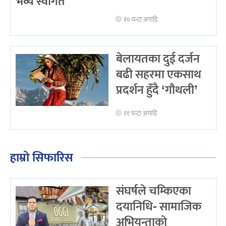
भव्य स्वागत
१० घन्टा अगाडि
बेलायतका दुई दर्जन
बढी सहरमा एकसाथ
प्रदर्शन हुँदै ‘गौथली’
११ घन्टा अगाडि
हाम्रो सिफारिस
संघर्षले चम्किएका
दयानिधि- सामाजिक
अभियन्ताको