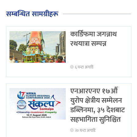
सम्बन्धित सामग्रीहरू
कार्डिफमा जगन्नाथ
रथयात्रा सम्पन्न
६ घन्टा अगाडि
एनआरएनए १७औँ
युरोप क्षेत्रीय सम्मेलन
डब्लिनमा, ३५ देशबाट
सहभागिता सुनिश्चित
२० घन्टा अगाडि