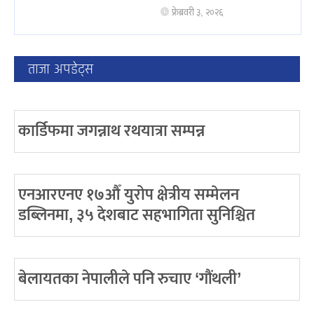
फ्रेब्रवरी ३, २०२६
ताजा अपडेट्स
कार्डिफमा जगन्नाथ रथयात्रा सम्पन्न
एनआरएनए १७औँ युरोप क्षेत्रीय सम्मेलन
डब्लिनमा, ३५ देशबाट सहभागिता सुनिश्चित
बेलायतका नेपालीले पनि रुचाए ‘गौंथली’