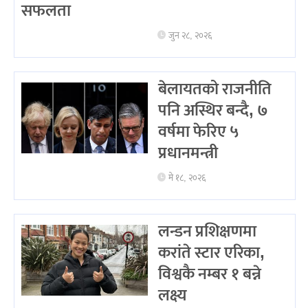
सफलता
जुन २८, २०२६
बेलायतको राजनीति
पनि अस्थिर बन्दै, ७
वर्षमा फेरिए ५
प्रधानमन्त्री
मे १८, २०२६
लन्डन प्रशिक्षणमा
करांते स्टार एरिका,
विश्वकै नम्बर १ बन्ने
लक्ष्य