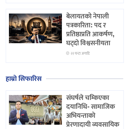
बेलायतको नेपाली
पत्रकारिता: पद र
प्रतिष्ठाप्रति आकर्षण,
घट्दो विश्वसनीयता
२२ घन्टा अगाडि
हाम्रो सिफारिस
संघर्षले चम्किएका
दयानिधि- सामाजिक
अभियन्ताको
प्रेरणादायी व्यवसायिक